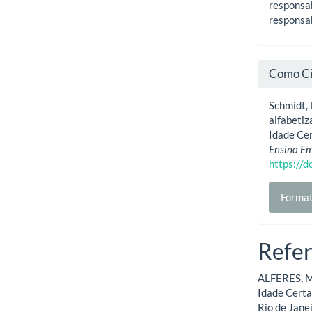
responsab
responsab
Como Ci
Schmidt, 
alfabetiz
Idade Cer
Ensino Em
https://
Format
Refer
ALFERES, M.
Idade Certa 
Rio de Janei