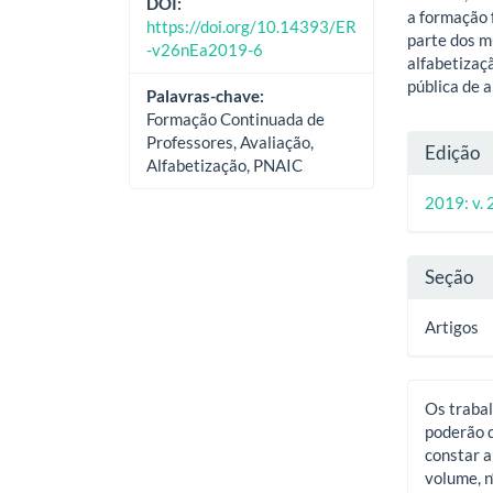
DOI:
a formação 
https://doi.org/10.14393/ER
parte dos m
-v26nEa2019-6
alfabetizaç
pública de 
Palavras-chave:
Formação Continuada de
Deta
Professores, Avaliação,
Edição
Alfabetização, PNAIC
do
2019: v. 
artig
Seção
Artigos
Os trabal
poderão d
constar a
volume, n