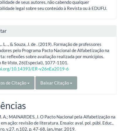
ilidade de seus autores, não cabendo qualquer
ilidade legal sobre seu conteúdo à Revista ou à EDUFU.
tar
L. L. ., & Souza, J. de . (2019). Formação de professores
adores pelo Programa Pacto Nacional de Alfabetização na
ta: reflexões sobre avaliação realizada por municípios.
 Re-Vista
,
26
(Especial), 1077-1101.
doi.org/10.14393/ER-v26nEa2019-6
os de Citação
Baixar Citação
ências
 A.; MAINARDES, J. O Pacto Nacional pela Alfabetização na
em ação: revisão de literatura. Ensaio: aval. pol. públ. Educ.,
ro, v.27, n.102, p. 47-68, jan./mar. 2019.