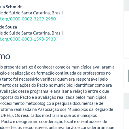
eúdo
zia Schmidt
e do Sul de Santa Catarina, Brasil
cid.org/0000-0002-3239-2980
o
 de Souza
e do Sul de Santa Catarina, Brasil
ipal
cid.org/0000-0003-1598-5933
mo
do presente artigo é conhecer como os municípios avaliaram a
E
ão e realização da formação continuada de professores no
S
 tanto foi necessário verificar quem era responsável pelo
nto das ações do Pacto no município; identificar como era
 avaliação desse programa; e analisar a relação entre o que
roposta do Pacto e a avaliação realizada pelos municípios.
rocedimento metodológico a pesquisa documental e de
 última realizada na Associação dos Municípios da Região de
UREL). Os resultados mostraram que os municípios
 Pacto e designaram coordenação local e orientadores de
ndo estes os responsáveis pela avaliação, e consideraram que