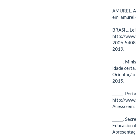
AMUREL. Ass
em: amurel.
BRASIL. Lei
http://www2
2006-540875
2019.
______. Min
idade certa
Orientação 
2015.
______. Port
http://ww
Acesso em: 
______. Sec
Educacional
Apresentaçã