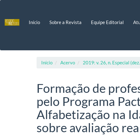
Navegação
Principal
Conteúdo
Início
Sobre a Revista
Equipe Editorial
Atu
principal
Barra
Lateral
Início
Acervo
2019: v. 26, n. Especial (dez
Formação de profes
pelo Programa Pact
Alfabetização na Id
sobre avaliação rea