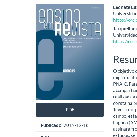
Barra
Cont
Leonete Lu
Universidad
lateral
do
https://or
de
artig
Jacqueline
Universidad
artigos
princ
https://or
Resu
O objetivo 
implementaç
PNAIC. Para
acompanhame
realizada a
consta na p
Teve como p
PDF
campo, esta
Laguna (AM
Publicado:
2019-12-18
assinaram o
estudos, se