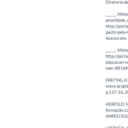
Diretoria d
______. Mini
prioridade,
http://por
pacto-pela-
Acesso em: 
______. Min
http://port
educacao-s
mec-881684
FREITAS, H.
entre proje
p.137-16, 
HOBOLD, M. 
formação co
ANPED SUL. 
LIBÂNEO, J. 