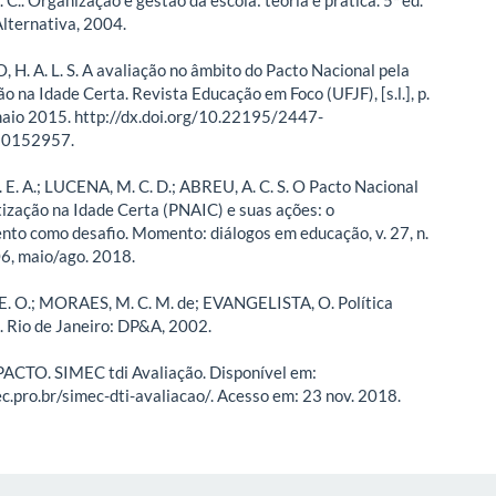
Alternativa, 2004.
H. A. L. S. A avaliação no âmbito do Pacto Nacional pela
o na Idade Certa. Revista Educação em Foco (UFJF), [s.l.], p.
aio 2015. http://dx.doi.org/10.22195/2447-
0152957.
 E. A.; LUCENA, M. C. D.; ABREU, A. C. S. O Pacto Nacional
tização na Idade Certa (PNAIC) e suas ações: o
to como desafio. Momento: diálogos em educação, v. 27, n.
06, maio/ago. 2018.
. O.; MORAES, M. C. M. de; EVANGELISTA, O. Política
. Rio de Janeiro: DP&A, 2002.
ACTO. SIMEC tdi Avaliação. Disponível em:
ec.pro.br/simec-dti-avaliacao/. Acesso em: 23 nov. 2018.