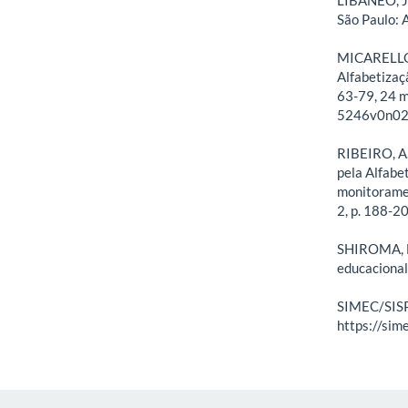
São Paulo: 
MICARELLO, 
Alfabetizaçã
63-79, 24 m
5246v0n02
RIBEIRO, A.
pela Alfabe
monitoramen
2, p. 188-2
SHIROMA, E
educacional
SIMEC/SISP
https://sim