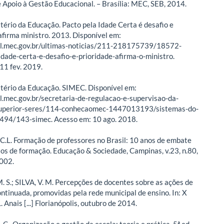
e Apoio à Gestão Educacional. – Brasília: MEC, SEB, 2014.
stério da Educação. Pacto pela Idade Certa é desafio e
 afirma ministro. 2013. Disponível em:
tal.mec.gov.br/ultimas-noticias/211-218175739/18572-
idade-certa-e-desafio-e-prioridade-afirma-o-ministro.
11 fev. 2019.
istério da Educação. SIMEC. Disponível em:
al.mec.gov.br/secretaria-de-regulacao-e-supervisao-da-
uperior-seres/114-conhecaomec-1447013193/sistemas-do-
94/143-simec. Acesso em: 10 ago. 2018.
C.L. Formação de professores no Brasil: 10 anos de embate
tos de formação. Educação & Sociedade, Campinas, v.23, n.80,
2002.
S.; SILVA, V. M. Percepções de docentes sobre as ações de
ntinuada, promovidas pela rede municipal de ensino. In: X
Anais [...] Florianópolis, outubro de 2014.
C.. Organização e gestão da escola: teoria e prática. 5ª ed.