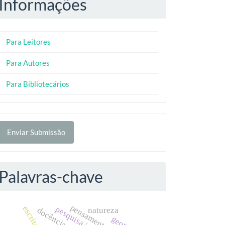
Informações
Para Leitores
Para Autores
Para Bibliotecários
nviar
Enviar Submissão
ubmissão
Palavras-chave
pesquisa indígena
natureza