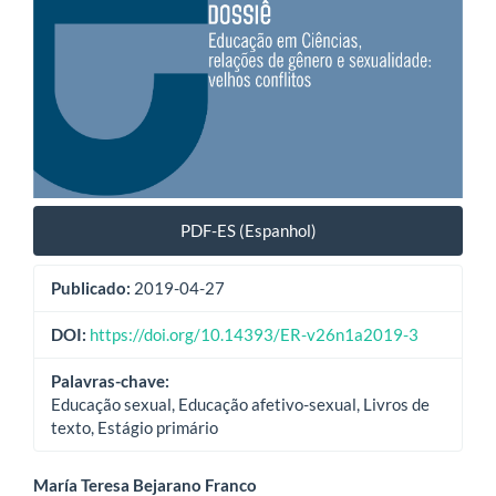
PDF-ES (Espanhol)
Publicado:
2019-04-27
DOI:
https://doi.org/10.14393/ER-v26n1a2019-3
Palavras-chave:
Educação sexual, Educação afetivo-sexual, Livros de
texto, Estágio primário
Conteúdo
María Teresa Bejarano Franco