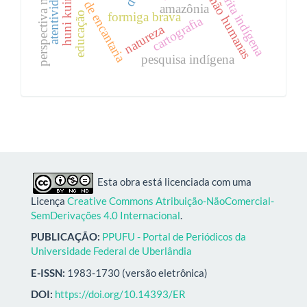
perspectiva multiespécies
docências não humanas
educações de encantaria
escrita indígena
atentividade
huni kuin
amazônia
educação
formiga brava
cartografia
natureza
pesquisa indígena
Esta obra está licenciada com uma
Licença
Creative Commons Atribuição-NãoComercial-
SemDerivações 4.0 Internacional
.
PUBLICAÇÃO:
PPUFU - Portal de Periódicos da
Universidade Federal de Uberlândia
E-ISSN:
1983-1730 (versão eletrônica)
DOI:
https://doi.org/10.14393/ER