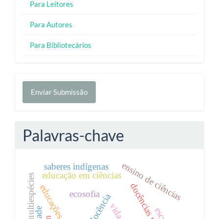
Para Leitores
Para Autores
Para Bibliotecários
Enviar
Enviar Submissão
Submissão
Palavras-chave
ensino de ciências
saberes indígenas
educação em ciências
ecosofia
docência
vida