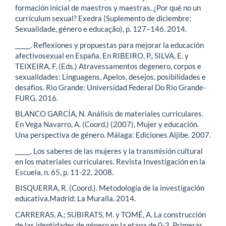
formación inicial de maestros y maestras. ¿Por qué no un
currículum sexual? Exedra (Suplemento de diciembre:
Sexualidade, género e educação), p. 127–146. 2014.
_____. Reflexiones y propuestas para mejorar la educación
afectivosexual en España. En RIBEIRO, P., SILVA, E. y
TEIXEIRA, F. (Eds.) Atravessamentos degenero, corpos e
sexualidades: Linguagens, Apelos, desejos, posibilidades e
desafíos. Rio Grande: Universidad Federal Do Rio Grande-
FURG. 2016.
BLANCO GARCÍA, N. Análisis de materiales curriculares.
En Vega Navarro, A. (Coord.) (2007), Mujer y educación.
Una perspectiva de género. Málaga: Ediciones Aljibe. 2007.
_____. Los saberes de las mujeres y la transmisión cultural
en los materiales curriculares. Revista Investigación en la
Escuela, n. 65, p. 11-22, 2008.
BISQUERRA, R. (Coord.). Metodología de la investigación
educativa.Madrid: La Muralla. 2014.
CARRERAS, A.; SUBIRATS, M. y TOMÉ, A. La construcción
de las identidades de género en la etapa de 0-3. Primeras