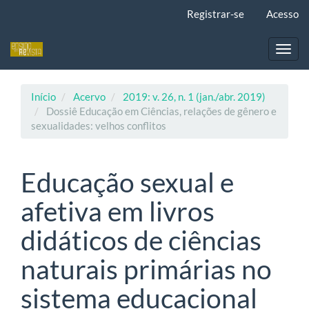
Navegação
Registrar-se
Acesso
Principal
Conteúdo
principal
Toggl
Barra
navig
Lateral
Início
Acervo
2019: v. 26, n. 1 (jan./abr. 2019)
Dossiê Educação em Ciências, relações de gênero e
sexualidades: velhos conflitos
Educação sexual e
afetiva em livros
didáticos de ciências
naturais primárias no
sistema educacional