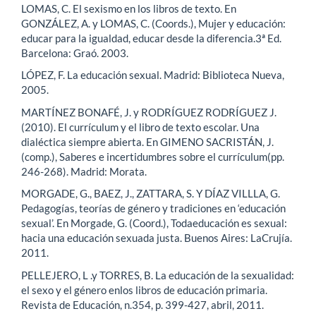
LOMAS, C. El sexismo en los libros de texto. En
GONZÁLEZ, A. y LOMAS, C. (Coords.), Mujer y educación:
educar para la igualdad, educar desde la diferencia.3ª Ed.
Barcelona: Graó. 2003.
LÓPEZ, F. La educación sexual. Madrid: Biblioteca Nueva,
2005.
MARTÍNEZ BONAFÉ, J. y RODRÍGUEZ RODRÍGUEZ J.
(2010). El currículum y el libro de texto escolar. Una
dialéctica siempre abierta. En GIMENO SACRISTÁN, J.
(comp.), Saberes e incertidumbres sobre el currículum(pp.
246-268). Madrid: Morata.
MORGADE, G., BAEZ, J., ZATTARA, S. Y DÍAZ VILLLA, G.
Pedagogías, teorías de género y tradiciones en ‘educación
sexual’. En Morgade, G. (Coord.), Todaeducación es sexual:
hacia una educación sexuada justa. Buenos Aires: LaCrujía.
2011.
PELLEJERO, L .y TORRES, B. La educación de la sexualidad:
el sexo y el género enlos libros de educación primaria.
Revista de Educación, n.354, p. 399-427, abril, 2011.