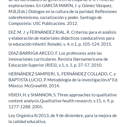
exploraciones. En GARCÍA MARÍN, J. y. Gómez Vázquez,
M.B.(Eds.) Diálogos en la cultura de la paridad. Reflexiones
sobrefeminismo, socialización y poder. Santiago de
Compostela: USC Publicacións. 2012.
DIZ, M. J. y FERNÁNDEZ RIAL, R. Criterios para el análisis
y elaboración de materiales didácticos coeducativos para
la educación infantil. Reladei, v. 4, n.1, p. 105-124. 2015.
DÍAZ-BARRIGA ARCEO, F. Los profesores ante las
innovaciones curriculares. Revista Iberoamericana de
Educación Superior (RIES), v.1, n. 1, p. 37-57. 2010.
HERNÁNDEZ SAMPIERI, S., FERNÁNDEZ COLLADO, C. y
BAPTISTA LUCIO, P. Metodología de la investigación.6ª Ed.
México: McGrawHill. 2014.
HSIEH, H. y SHANNON, S. Three approaches to qualitative
content analysis.Qualitative health research, v.15, n. 9, p.
1277-1288. 2005.
Ley Orgánica 8/2013, de 9 de diciembre, para la mejora de
la calidad educativa.