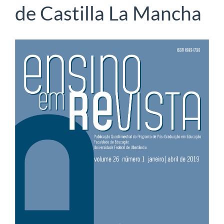
de Castilla La Mancha
Barra
lateral
de
artigos