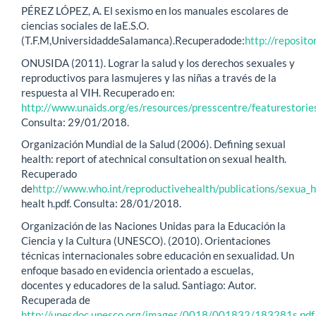
PÉREZ LÓPEZ, A. El sexismo en los manuales escolares de
ciencias sociales de laE.S.O.
(T.F.M,UniversidaddeSalamanca).Recuperadode:
http://reposit
ONUSIDA (2011). Lograr la salud y los derechos sexuales y
reproductivos para lasmujeres y las niñas a través de la
respuesta al VIH. Recuperado en:
http://www.unaids.org/es/resources/presscentre/featuresto
Consulta: 29/01/2018.
Organización Mundial de la Salud (2006). Defining sexual
health: report of atechnical consultation on sexual health.
Recuperado
de
http://www.who.int/reproductivehealth/publications/sexua_h
healt h.pdf. Consulta: 28/01/2018.
Organización de las Naciones Unidas para la Educación la
Ciencia y la Cultura (UNESCO). (2010). Orientaciones
técnicas internacionales sobre educación en sexualidad. Un
enfoque basado en evidencia orientado a escuelas,
docentes y educadores de la salud. Santiago: Autor.
Recuperada de
http://unesdoc.unesco.org/images/0018/001832/183281s.pdf
.