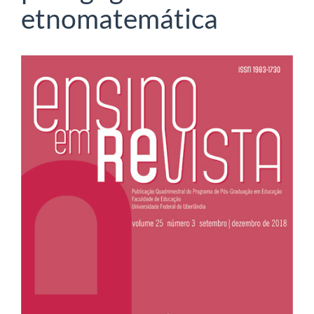
etnomatemática
Barra
lateral
de
artigos