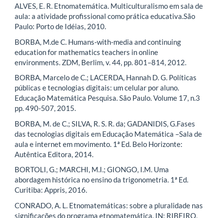
ALVES, E. R. Etnomatemática. Multiculturalismo em sala de
aula: a atividade profissional como prática educativa.São
Paulo: Porto de Idéias, 2010.
BORBA, M.de C. Humans-with-media and continuing
education for mathematics teachers in online
environments. ZDM, Berlim, v. 44, pp. 801–814, 2012.
BORBA, Marcelo de C.; LACERDA, Hannah D. G. Políticas
públicas e tecnologias digitais: um celular por aluno.
Educação Matemática Pesquisa. São Paulo. Volume 17, n.3
pp. 490-507, 2015.
BORBA, M. de C.; SILVA, R. S. R. da; GADANIDIS, G.Fases
das tecnologias digitais em Educação Matemática –Sala de
aula e internet em movimento. 1ª Ed. Belo Horizonte:
Autêntica Editora, 2014.
BORTOLI, G.; MARCHI, M.I.; GIONGO, I.M. Uma
abordagem histórica no ensino da trigonometria. 1ª Ed.
Curitiba: Appris, 2016.
CONRADO, A. L. Etnomatemáticas: sobre a pluralidade nas
significações do programa etnomatemática. IN: RIBEIRO,