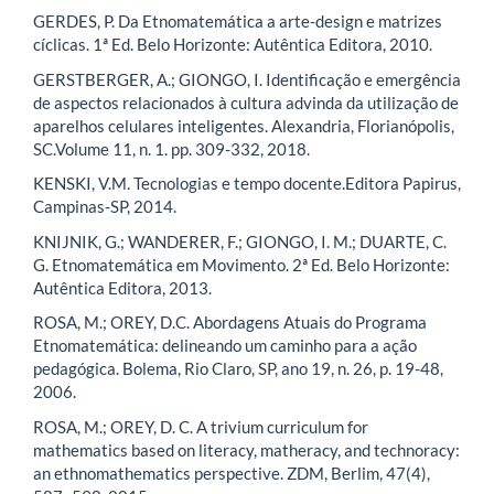
GERDES, P. Da Etnomatemática a arte-design e matrizes
cíclicas. 1ª Ed. Belo Horizonte: Autêntica Editora, 2010.
GERSTBERGER, A.; GIONGO, I. Identificação e emergência
de aspectos relacionados à cultura advinda da utilização de
aparelhos celulares inteligentes. Alexandria, Florianópolis,
SC.Volume 11, n. 1. pp. 309-332, 2018.
KENSKI, V.M. Tecnologias e tempo docente.Editora Papirus,
Campinas-SP, 2014.
KNIJNIK, G.; WANDERER, F.; GIONGO, I. M.; DUARTE, C.
G. Etnomatemática em Movimento. 2ª Ed. Belo Horizonte:
Autêntica Editora, 2013.
ROSA, M.; OREY, D.C. Abordagens Atuais do Programa
Etnomatemática: delineando um caminho para a ação
pedagógica. Bolema, Rio Claro, SP, ano 19, n. 26, p. 19-48,
2006.
ROSA, M.; OREY, D. C. A trivium curriculum for
mathematics based on literacy, matheracy, and technoracy:
an ethnomathematics perspective. ZDM, Berlim, 47(4),