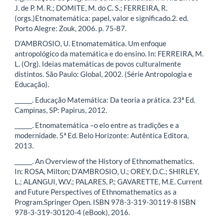
J. de P. M. R.; DOMITE, M. do C. S.; FERREIRA, R.
(orgs.)Etnomatemática: papel, valor e significado.2. ed.
Porto Alegre: Zouk, 2006. p. 75-87.
D’AMBROSIO, U. Etnomatemática. Um enfoque
antropológico da matemática e do ensino. In: FERREIRA, M.
L. (Org). Ideias matemáticas de povos culturalmente
distintos. São Paulo: Global, 2002. (Série Antropologia e
Educação).
______. Educação Matemática: Da teoria a prática. 23ª Ed.
Campinas, SP: Papirus, 2012.
______. Etnomatemática –o elo entre as tradições e a
modernidade. 5ª Ed. Belo Horizonte: Autêntica Editora,
2013.
______. An Overview of the History of Ethnomathematics.
In: ROSA, Milton; D’AMBROSIO, U.; OREY, D.C.; SHIRLEY,
L.; ALANGUI, W.V.; PALARES, P.; GAVARETTE, M.E. Current
and Future Perspectives of Ethnomathematics as a
Program.Springer Open. ISBN 978-3-319-30119-8 ISBN
978-3-319-30120-4 (eBook), 2016.