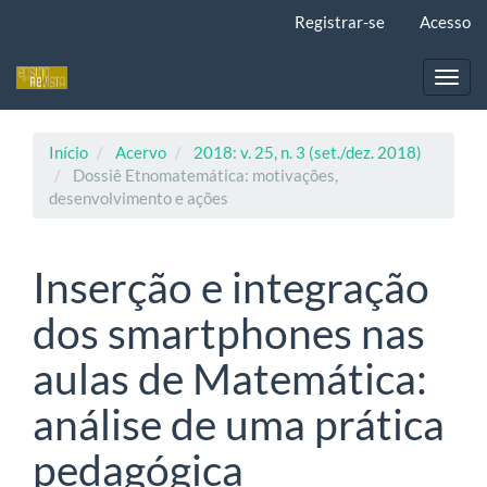
Navegação
Registrar-se
Acesso
Principal
Conteúdo
principal
Toggl
Barra
navig
Lateral
Início
Acervo
2018: v. 25, n. 3 (set./dez. 2018)
Dossiê Etnomatemática: motivações,
desenvolvimento e ações
Inserção e integração
dos smartphones nas
aulas de Matemática:
análise de uma prática
pedagógica