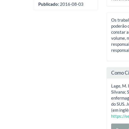
Publicado:
2016-08-03
Os trabal
poderão d
constar a
volume, n
responsab
responsab
Como Ci
Lage, M. 
Silvana; 
enfermage
do SUS. J
(em inglê
https://s