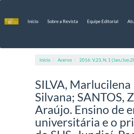
Navegação
Principal
Conteúdo
Início
Sobre a Revista
Equipe Editorial
Atu
principal
Barra
Lateral
Início
Acervo
2016: V.23, N. 1 (Jan./Jun.
SILVA, Marlucilena
Silvana; SANTOS, Z
Araújo. Ensino de 
universitária e o pr