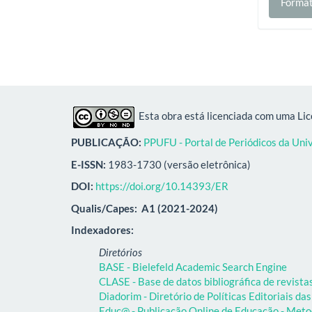
Format
Esta obra está licenciada com uma Li
PUBLICAÇÃO:
PPUFU - Portal de Periódicos da Uni
E-ISSN:
1983-1730 (versão eletrônica)
DOI:
https://doi.org/10.14393/ER
Qualis/Capes:
A1 (2021-2024)
Indexadores:
Diretórios
BASE - Bielefeld Academic Search Engine
CLASE - Base de datos bibliográfica de revist
Diadorim - Diretório de Políticas Editoriais das
Educ@ - Publicação Online de Educação - Meto