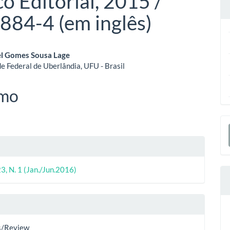
co Editorial, 2015 /
884-4 (em inglês)
eúdo
el Gomes Sousa Lage
e Federal de Uberlândia, UFU - Brasil
o
mo
ipal
E
S
lhes
3, N. 1 (Jan./Jun.2016)
o
s/Review