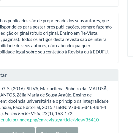
hos publicados são de propriedade dos seus autores, que
ispor deles para posteriores publicações, sempre fazendo
 edição original (título original, Ensino em Re-Vista,
º, páginas). Todos os artigos desta revista são de inteira
ilidade de seus autores, não cabendo qualquer
ilidade legal sobre seu conteúdo à Revista ou à EDUFU.
tar
I. G. S. (2016). SILVA, Marlucilena Pinheiro da; MALUSÃ,
SANTOS, Zélia Maria de Sousa Araújo. Ensino de
m: docência universitária e o princípio da integralidade
undiaí, Paco Editorial, 2015 / ISBN: 978-85-848-884-4
s).
Ensino Em Re-Vista
,
23
(1), 163-172.
eer.ufu.br/index.php/emrevista/article/view/35410