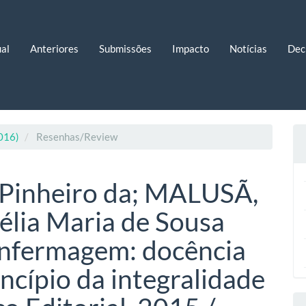
al
Anteriores
Submissões
Impacto
Notícias
Dec
2016)
Resenhas/Review
 Pinheiro da; MALUSÃ,
élia Maria de Sousa
enfermagem: docência
incípio da integralidade