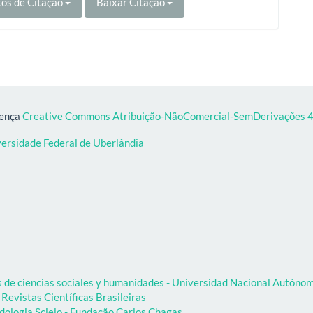
os de Citação
Baixar Citação
cença
Creative Commons Atribuição-NãoComercial-SemDerivações 4.
versidade Federal de Uberlândia
as de ciencias sociales y humanidades - Universidad Nacional Autón
 Revistas Científicas Brasileiras
dologia Scielo - Fundação Carlos Chagas