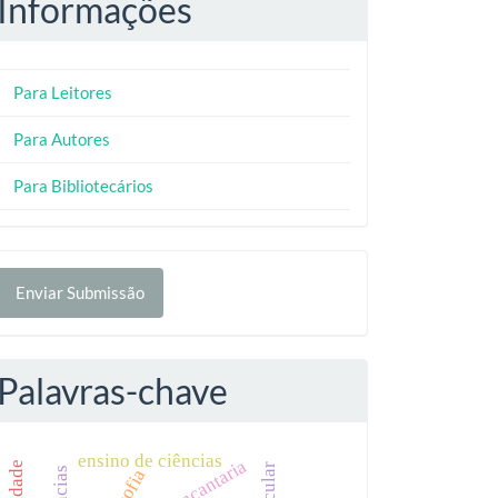
Informações
Para Leitores
Para Autores
Para Bibliotecários
nviar
Enviar Submissão
ubmissão
Palavras-chave
ensino de ciências