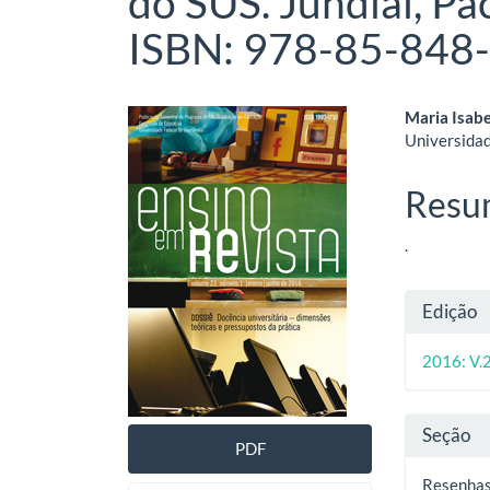
do SUS. Jundiaí, Pa
ISBN: 978-85-848-
Barra
Cont
Maria Isab
Universidad
lateral
do
de
artig
Resu
artigos
princ
.
Deta
Edição
do
2016: V.2
artig
Seção
PDF
Resenha