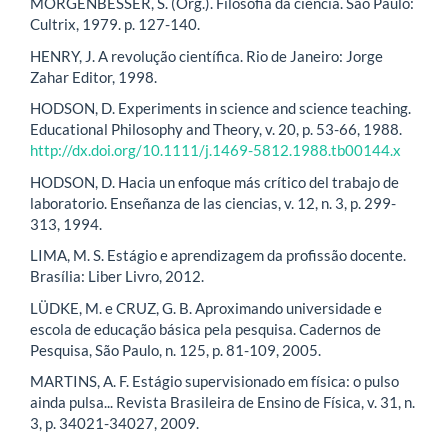
MORGENBESSER, S. (Org.). Filosofia da ciência. São Paulo:
Cultrix, 1979. p. 127-140.
HENRY, J. A revolução científica. Rio de Janeiro: Jorge
Zahar Editor, 1998.
HODSON, D. Experiments in science and science teaching.
Educational Philosophy and Theory, v. 20, p. 53-66, 1988.
http://dx.doi.org/10.1111/j.1469-5812.1988.tb00144.x
HODSON, D. Hacia un enfoque más crítico del trabajo de
laboratorio. Enseñanza de las ciencias, v. 12, n. 3, p. 299-
313, 1994.
LIMA, M. S. Estágio e aprendizagem da profissão docente.
Brasília: Liber Livro, 2012.
LÜDKE, M. e CRUZ, G. B. Aproximando universidade e
escola de educação básica pela pesquisa. Cadernos de
Pesquisa, São Paulo, n. 125, p. 81-109, 2005.
MARTINS, A. F. Estágio supervisionado em física: o pulso
ainda pulsa... Revista Brasileira de Ensino de Física, v. 31, n.
3, p. 34021-34027, 2009.