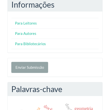
Informações
Para Leitores
Para Autores
Para Bibliotecários
Enviar
Enviar Submissão
Submissão
Palavras-chave
geometria