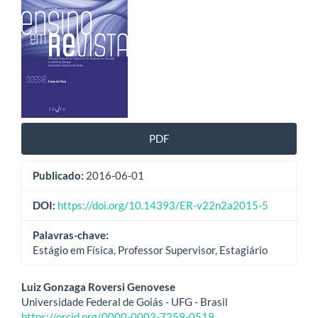
de
artigos
PDF
Publicado:
2016-06-01
DOI:
https://doi.org/10.14393/ER-v22n2a2015-5
Palavras-chave:
Estágio em Física, Professor Supervisor, Estagiário
Conteúdo
Luiz Gonzaga Roversi Genovese
Universidade Federal de Goiás - UFG - Brasil
do
https://orcid.org/0000-0002-7259-0519