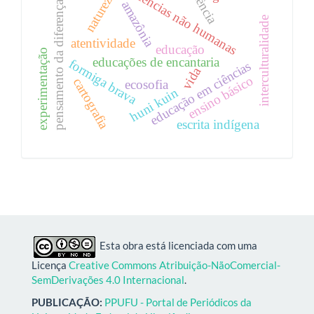
docência
docências não humanas
natureza
amazônia
pensamento da diferença
interculturalidade
atentividade
educação
experimentação
educações de encantaria
formiga brava
educação em ciências
vida
ensino básico
cartografia
ecosofia
huni kuin
escrita indígena
Esta obra está licenciada com uma
Licença
Creative Commons Atribuição-NãoComercial-
SemDerivações 4.0 Internacional
.
PUBLICAÇÃO:
PPUFU - Portal de Periódicos da