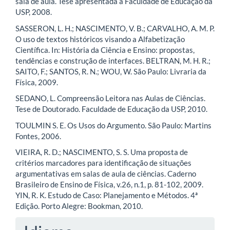
sala de aula. Tese apresentada à Faculdade de Educação da
USP, 2008.
SASSERON, L. H.; NASCIMENTO, V. B.; CARVALHO, A. M. P.
O uso de textos históricos visando a Alfabetização
Científica. In: História da Ciência e Ensino: propostas,
tendências e construção de interfaces. BELTRAN, M. H. R.;
SAITO, F.; SANTOS, R. N.; WOU, W. São Paulo: Livraria da
Física, 2009.
SEDANO, L. Compreensão Leitora nas Aulas de Ciências.
Tese de Doutorado. Faculdade de Educação da USP, 2010.
TOULMIN S. E. Os Usos do Argumento. São Paulo: Martins
Fontes, 2006.
VIEIRA, R. D.; NASCIMENTO, S. S. Uma proposta de
critérios marcadores para identificação de situações
argumentativas em salas de aula de ciências. Caderno
Brasileiro de Ensino de Física, v.26, n.1, p. 81-102, 2009.
YIN, R. K. Estudo de Caso: Planejamento e Métodos. 4ª
Edição. Porto Alegre: Bookman, 2010.