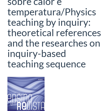
sobre calor e
temperatura/Physics
teaching by inquiry:
theoretical references
and the researches on
inquiry-based
teaching sequence
Barra
lateral
de
artigos