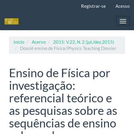
Navegação
Registrar-se
Acesso
Principal
Conteúdo
principal
Toggl
Barra
navig
Lateral
Início
Acervo
2015: V.22, N. 2 (jul./dez.2015)
Dossiê ensino de Física/Physics Teaching Dossier
Ensino de Física por
investigação:
referencial teórico e
as pesquisas sobre as
sequências de ensino