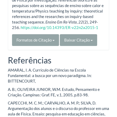
pesquisas sobre as sequências de ensino sobre calor e
temperatura/Physics teaching by inquiry: theoretical
references and the researches on inquiry-based
teaching sequence.
Ensino Em Re-Vista
,
22
(2), 249-
256.
https://doi.org/10.14393/ER-v22n2a2015-1
Formatos de Citação
Baixar Citação
Referências
AMARAL, I. A. Currículo de Ciências na Escola
Fundamental: a busca por um novo paradigma. In:
BITTENCOURT,
A. B.; OLIVEIRA JUNIOR, W.M. Estudo, Pensamento e
Criação. Campinas: Graf. FE, v.1, 2005, p.83-98.
CAPECCHI, M. C. M.; CARVALHO, A. M. P.; SILVA, D.
Argumentação dos alunos e o discurso do professor em uma
aula de Física. Ensaio: pesquisa em educação em ciências,