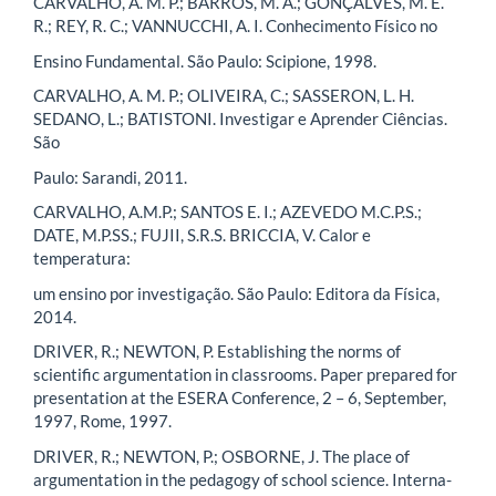
CARVALHO, A. M. P.; BARROS, M. A.; GONÇALVES, M. E.
R.; REY, R. C.; VANNUCCHI, A. I. Conhecimento Físico no
Ensino Fundamental. São Paulo: Scipione, 1998.
CARVALHO, A. M. P.; OLIVEIRA, C.; SASSERON, L. H.
SEDANO, L.; BATISTONI. Investigar e Aprender Ciências.
São
Paulo: Sarandi, 2011.
CARVALHO, A.M.P.; SANTOS E. I.; AZEVEDO M.C.P.S.;
DATE, M.P.SS.; FUJII, S.R.S. BRICCIA, V. Calor e
temperatura:
um ensino por investigação. São Paulo: Editora da Física,
2014.
DRIVER, R.; NEWTON, P. Establishing the norms of
scientific argumentation in classrooms. Paper prepared for
presentation at the ESERA Conference, 2 – 6, September,
1997, Rome, 1997.
DRIVER, R.; NEWTON, P.; OSBORNE, J. The place of
argumentation in the pedagogy of school science. Interna-