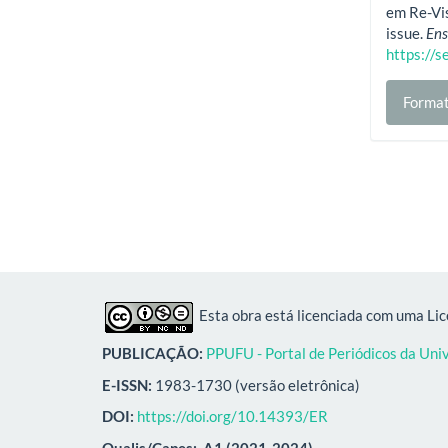
em Re-Vis
issue.
Ens
https://s
Format
Esta obra está licenciada com uma Li
PUBLICAÇÃO:
PPUFU - Portal de Periódicos da Uni
E-ISSN:
1983-1730 (versão eletrônica)
DOI:
https://doi.org/10.14393/ER
Qualis/Capes:
A1 (2021-2024)