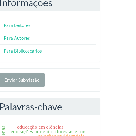
Informações
Para Leitores
Para Autores
Para Bibliotecários
nviar
Enviar Submissão
ubmissão
Palavras-chave
educação em ciências
educações por entre florestas e rios