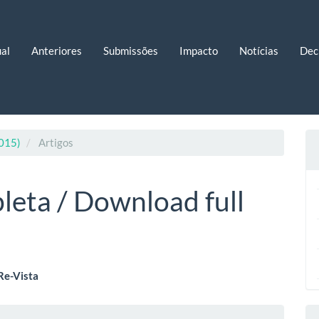
al
Anteriores
Submissões
Impacto
Notícias
Dec
2015)
Artigos
leta / Download full
eúdo
Re-Vista
lhes