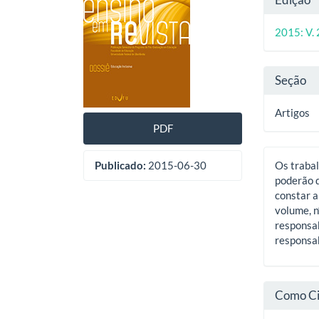
de
artig
do
artigos
princ
2015: V. 
artig
Seção
Artigos
PDF
Publicado:
2015-06-30
Os trabal
poderão d
constar a
volume, n
responsab
responsab
Como Ci