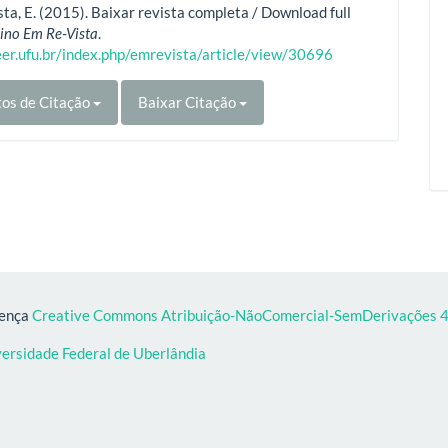
ta, E. (2015). Baixar revista completa / Download full
ino Em Re-Vista
.
eer.ufu.br/index.php/emrevista/article/view/30696
os de Citação
Baixar Citação
cença
Creative Commons Atribuição-NãoComercial-SemDerivações 4.
versidade Federal de Uberlândia