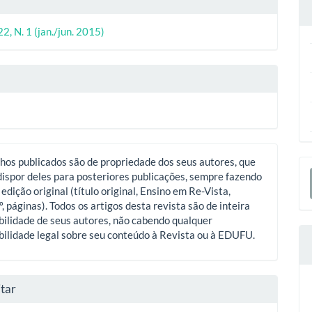
o
ipal
22, N. 1 (jan./jun. 2015)
o
hos publicados são de propriedade dos seus autores, que
E
ispor deles para posteriores publicações, sempre fazendo
S
 edição original (título original, Ensino em Re-Vista,
º, páginas). Todos os artigos desta revista são de inteira
ilidade de seus autores, não cabendo qualquer
ilidade legal sobre seu conteúdo à Revista ou à EDUFU.
tar