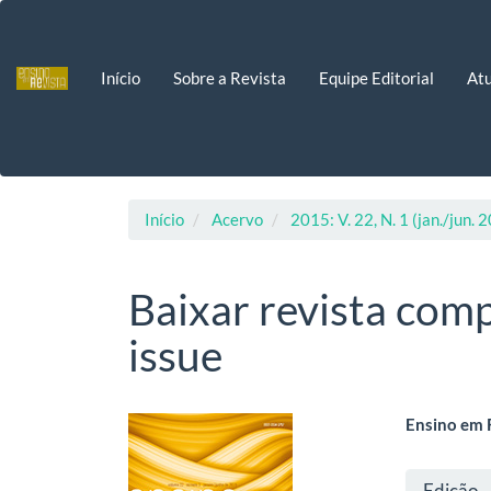
Navegação
Principal
Conteúdo
Início
Sobre a Revista
Equipe Editorial
Atu
principal
Barra
Lateral
Início
Acervo
2015: V. 22, N. 1 (jan./jun. 
Baixar revista comp
issue
Barra
Cont
Ensino em 
lateral
do
Deta
Edição