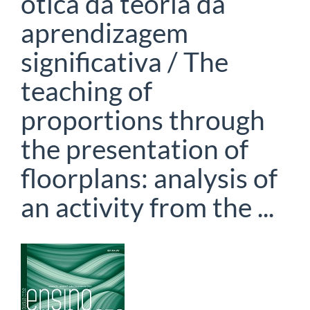
ótica da teoria da
aprendizagem
significativa / The
teaching of
proportions through
the presentation of
floorplans: analysis of
an activity from the ...
Barra
lateral
de