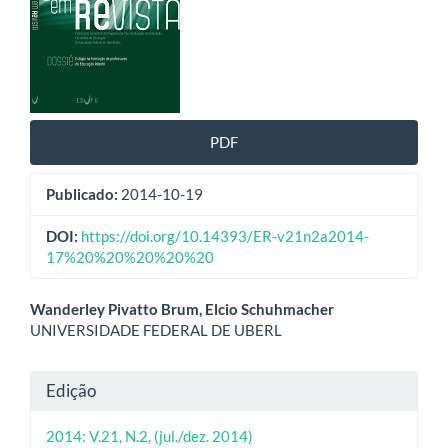
artigos
PDF
Publicado:
2014-10-19
DOI:
https://doi.org/10.14393/ER-v21n2a2014-
17%20%20%20%20%20
Conteúdo
Wanderley Pivatto Brum, Elcio Schuhmacher
UNIVERSIDADE FEDERAL DE UBERL
do
artigo
Detalhes
Edição
principal
do
2014: V.21, N.2, (jul./dez. 2014)