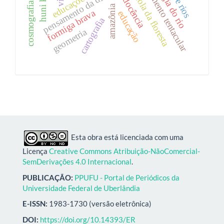
cosmografias indígenas
pensamento tentacular
pensamento da diferença
huni kuin
escola da floresta
docência
amazônia
formiga brava
educação
cartografia
geometria
Esta obra está licenciada com uma
Licença
Creative Commons Atribuição-NãoComercial-
SemDerivações 4.0 Internacional
.
PUBLICAÇÃO:
PPUFU - Portal de Periódicos da
Universidade Federal de Uberlândia
E-ISSN:
1983-1730 (versão eletrônica)
DOI:
https://doi.org/10.14393/ER