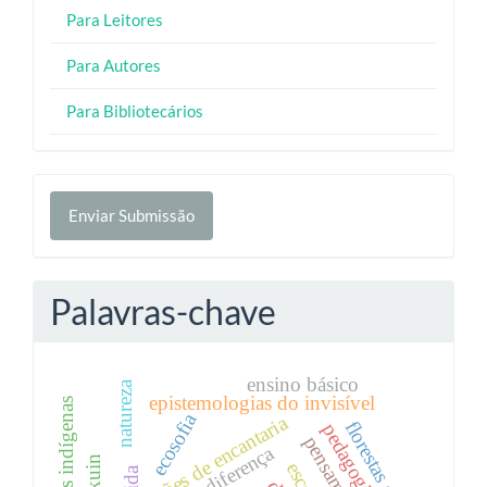
Para Leitores
Para Autores
Para Bibliotecários
Enviar
Enviar Submissão
Submissão
Palavras-chave
ensino básico
natureza
epistemologias do invisível
ecosofia
educações de encantaria
florestas e rios
pedagogia do rio
vida