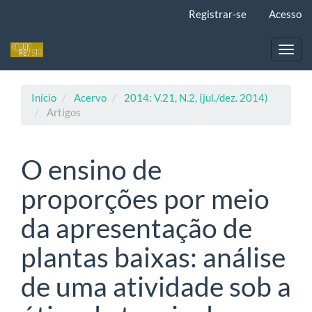
Navegação
Registrar-se
Acesso
Principal
Conteúdo
principal
Toggl
Barra
navig
Lateral
Início
Acervo
2014: V.21, N.2, (jul./dez. 2014)
Artigos
O ensino de
proporções por meio
da apresentação de
plantas baixas: análise
de uma atividade sob a