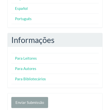
Español
Português
Informações
Para Leitores
Para Autores
Para Bibliotecários
Enviar
Enviar Submissão
Submissão