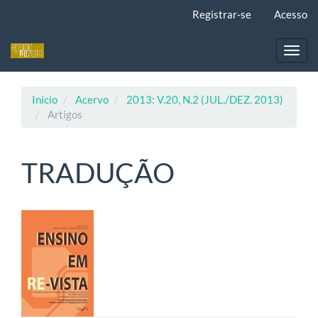
Navegação
Registrar-se
Acesso
Principal
Conteúdo
principal
Toggl
Barra
navig
Lateral
Início
Acervo
2013: V.20, N.2 (JUL./DEZ. 2013)
Artigos
TRADUÇÃO
Barra
lateral
de
artigos