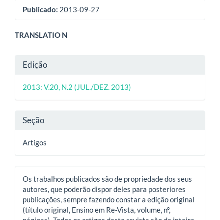
Publicado:
2013-09-27
Conteúdo
TRANSLATIO N
do
Detalhes
Edição
artigo
do
principal
2013: V.20, N.2 (JUL./DEZ. 2013)
artigo
Seção
Artigos
Os trabalhos publicados são de propriedade dos seus
autores, que poderão dispor deles para posteriores
publicações, sempre fazendo constar a edição original
(título original, Ensino em Re-Vista, volume, nº,
páginas). Todos os artigos desta revista são de inteira