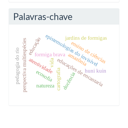
Palavras-chave
epistemologias do invisível
jardins de formigas
educação
perspectiva multiespécies
ensino de ciências
pedagogia do rio
amazônia
formiga brava
atentividade
educações de encantaria
vida
cartografia
huni kuin
ecosofia
docência
natureza