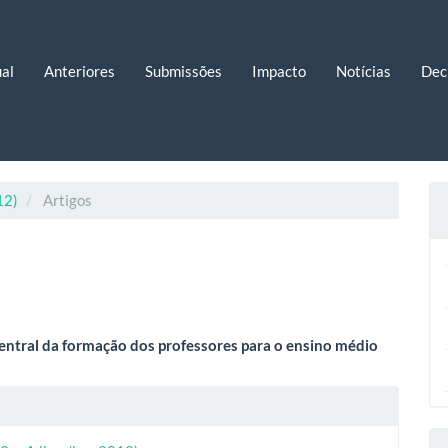
al
Anteriores
Submissões
Impacto
Notícias
Dec
12)
Artigos
eúdo
entral da formação dos professores para o ensino médio
lhes
o