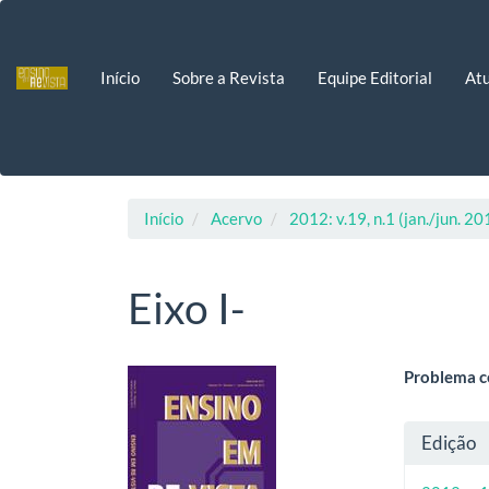
Navegação
Principal
Conteúdo
Início
Sobre a Revista
Equipe Editorial
Atu
principal
Barra
Lateral
Início
Acervo
2012: v.19, n.1 (jan./jun. 20
Eixo I-
Barra
Cont
Problema c
lateral
do
Deta
Edição
de
artig
do