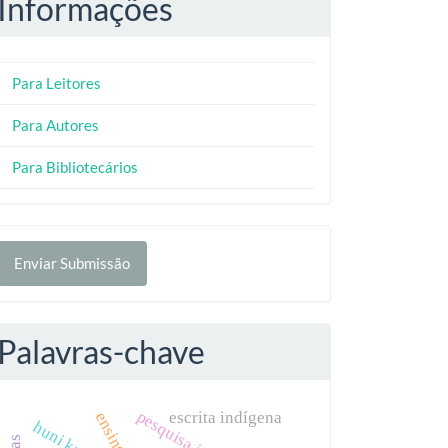
Informações
Para Leitores
Para Autores
Para Bibliotecários
nviar
Enviar Submissão
ubmissão
Palavras-chave
pesquisa indígena
escrita indígena
huni kuin