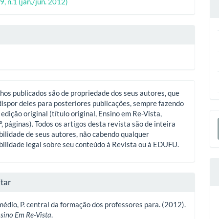
ipal
9, n.1 (jan./jun. 2012)
o
hos publicados são de propriedade dos seus autores, que
ispor deles para posteriores publicações, sempre fazendo
 edição original (título original, Ensino em Re-Vista,
E
º, páginas). Todos os artigos desta revista são de inteira
S
ilidade de seus autores, não cabendo qualquer
ilidade legal sobre seu conteúdo à Revista ou à EDUFU.
tar
médio, P. central da formação dos professores para. (2012).
sino Em Re-Vista
.