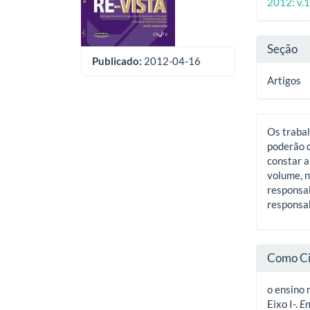
artigos
princ
2012: v.1
artig
Seção
Publicado:
2012-04-16
Artigos
Os trabal
poderão d
constar a
volume, n
responsab
responsab
Como Ci
o ensino 
Eixo I-.
En