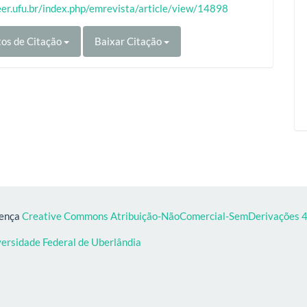
eer.ufu.br/index.php/emrevista/article/view/14898
os de Citação
Baixar Citação
cença
Creative Commons Atribuição-NãoComercial-SemDerivações 4.
versidade Federal de Uberlândia