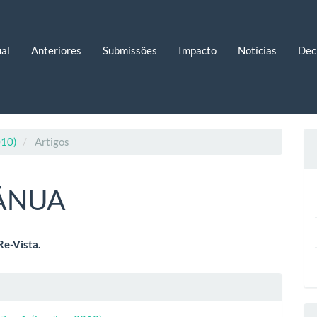
al
Anteriores
Submissões
Impacto
Notícias
Dec
010)
Artigos
NUA
eúdo
Re-Vista.
lhes
o