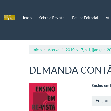
Navegação
Principal
Conteúdo
Início
Sobre a Revista
Equipe Editorial
Atu
principal
Barra
Lateral
Início
Acervo
2010: v.17, n. 1, (jan./jun. 2
DEMANDA CONTÃ
Barra
Cont
Ensino em 
lateral
do
Deta
Edição
de
artig
do