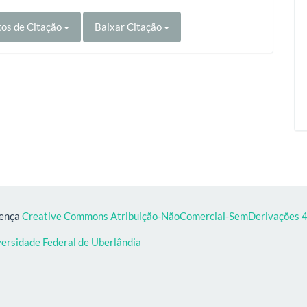
os de Citação
Baixar Citação
cença
Creative Commons Atribuição-NãoComercial-SemDerivações 4.
versidade Federal de Uberlândia