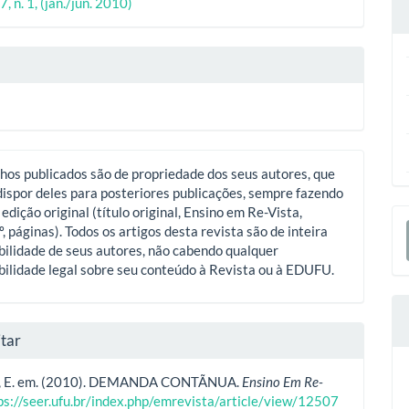
ipal
, n. 1, (jan./jun. 2010)
o
hos publicados são de propriedade dos seus autores, que
ispor deles para posteriores publicações, sempre fazendo
 edição original (título original, Ensino em Re-Vista,
E
º, páginas). Todos os artigos desta revista são de inteira
S
ilidade de seus autores, não cabendo qualquer
ilidade legal sobre seu conteúdo à Revista ou à EDUFU.
tar
., E. em. (2010). DEMANDA CONTÃNUA.
Ensino Em Re-
ps://seer.ufu.br/index.php/emrevista/article/view/12507