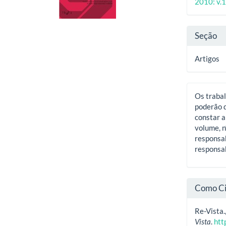
artigos
princ
2010: v.17
artig
Seção
Artigos
Os trabal
poderão d
constar a
volume, n
responsab
responsab
Como Ci
Re-Vista
Vista
.
htt