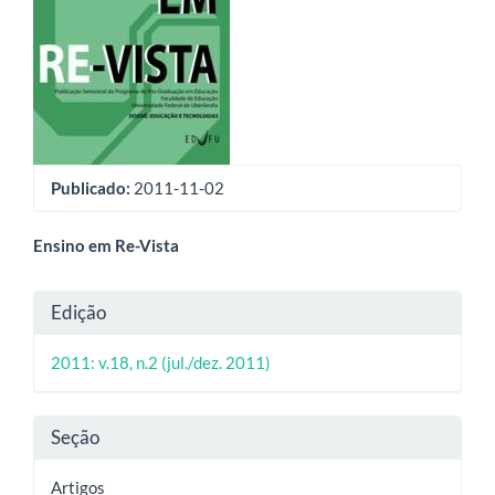
artigos
Publicado:
2011-11-02
Conteúdo
Ensino em Re-Vista
do
Detalhes
Edição
artigo
do
principal
2011: v.18, n.2 (jul./dez. 2011)
artigo
Seção
Artigos