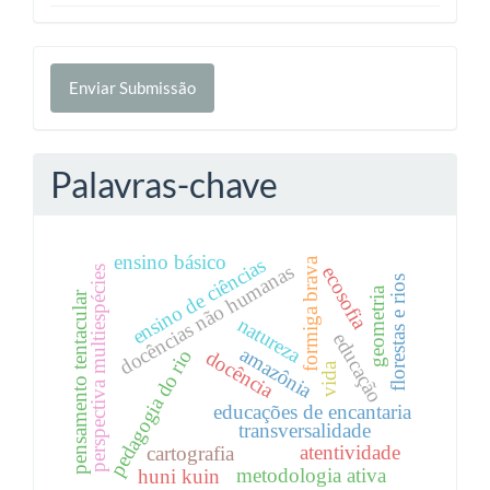
Enviar
Enviar Submissão
Submissão
Palavras-chave
ensino básico
ensino de ciências
formiga brava
docências não humanas
ecosofia
perspectiva multiespécies
florestas e rios
geometria
pensamento tentacular
natureza
educação
amazônia
pedagogia do rio
docência
vida
educações de encantaria
transversalidade
atentividade
cartografia
metodologia ativa
huni kuin