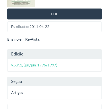
artigos
PDF
Publicado:
2011-04-22
Conteúdo
Ensino em Re-Vista.
do
Detalhes
Edição
artigo
do
principal
v.5, n.1, (jul./jun. 1996/1997)
artigo
Seção
Artigos