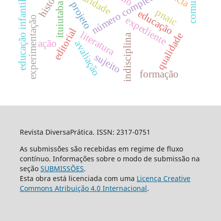
história
número completo
educação infantil
projeto
ituiutaba
pnaic
educação
experimentação
expediente
editorial
literatura
qualidade
indisciplina
ação
avaliação
sujeito
formação
Revista DiversaPrática. ISSN: 2317-0751
As submissões são recebidas em regime de fluxo
contínuo. Informações sobre o modo de submissão na
seção
SUBMISSÕES
.
Esta obra está licenciada com uma
Licença Creative
Commons Atribuição 4.0 Internacional
.