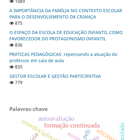
1089
A IMPORTÂNCIA DA FAMÍLIA NO CONTEXTO ESCOLAR
PARA O DESENVOLVIMENTO DA CRIANÇA
875
O ESPAÇO DA ESCOLA DE EDUCAÇÃO INFANTIL COMO
FAVORECEDOR DO PROTAGONISMO INFANTIL
836
PRÁTICAS PEDAGÓGICAS: repensando a atuação do
professor em sala de aula
835
GESTOR ESCOLAR E GESTÃO PARTICIPATIVA
779
Palavras-chave
autoavaliação
interdisciplinaridade
formação continuada
comunidade
eficiência
pelc
ensino