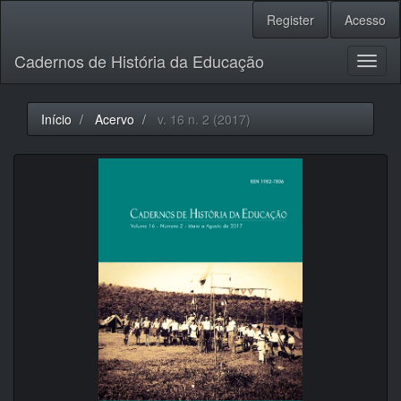
Navegação
Register
Acesso
Principal
Conteúdo
Cadernos de História da Educação
principal
Toggl
Barra
naviga
Lateral
Início
Acervo
v. 16 n. 2 (2017)