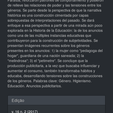
Paraíba, reforzaron patrones de comportamiento y pusieron
de relieve las relaciones de poder y las tensiones entre los
géneros. Se parte desde la perspectiva de que la narrativa
histórica es una construcción cimentada por capas
sobrepuestas de interpretaciones del pasado. Se dará
enfoque a esa perspectiva a partir de una mirada aún poco
explorada en la Historia de la Educación: la de los anuncios
como una de las múltiples instancias educativas que
contribuyeron para la construcción de subjetividades. Se
presentan imágenes recurrentes sobre los géneros
presentes en los anuncios: 1) la mujer como "pedagoga del
hogar", guardiana de una nación saneada; 2) la
"melindrosa"; 3) el "petimetre". Se concluye que la
producción publicitaria, a la vez que buscaba influenciar y
aumentar el consumo, también transformaba hábitos y
educaba, desarrollando tensiones sobre las construcciones
de los géneros. Palabras clave: Género. Higienismo.
Educación. Anuncios publicitarios.
Detalhes
Edição
do
v. 16 n. 2 (2017)