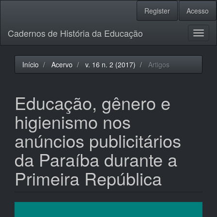
Navegação
Register
Acesso
Principal
Conteúdo
Cadernos de História da Educação
principal
Toggl
Barra
naviga
Lateral
Início
Acervo
v. 16 n. 2 (2017)
Artigos
Educação, gênero e
higienismo nos
anúncios publicitários
da Paraíba durante a
Primeira República
Barra