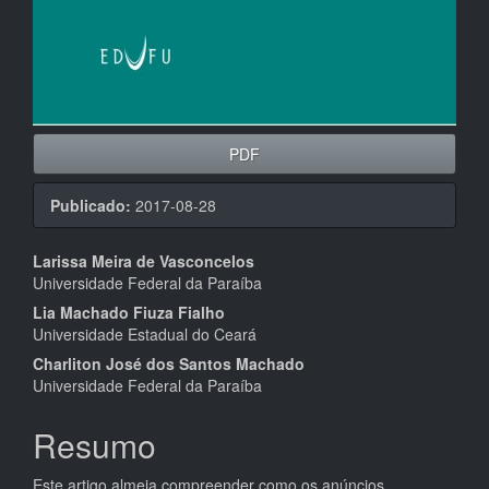
PDF
Publicado:
2017-08-28
Conteúdo
Larissa Meira de Vasconcelos
Universidade Federal da Paraíba
do
Lia Machado Fiuza Fialho
artigo
Universidade Estadual do Ceará
principal
Charliton José dos Santos Machado
Universidade Federal da Paraíba
Resumo
Este artigo almeja compreender como os anúncios