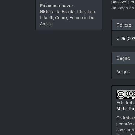
possível pe
Palavras-chave:
ao longo de 
História da Escola, Literatura
Infantil, Cuore, Edmondo De
Detal
Amicis
Edição
do
v. 25 (20
artigo
Seção
Artigos
Este trab
Attributi
Os trabal
poderão d
constar a 