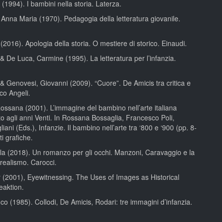
 (1994). I bambini nella storia. Laterza.
 Anna Maria (1970). Pedagogia della letteratura giovanile.
(2016). Apologia della storia. O mestiere di storico. Einaudi.
& De Luca, Carmine (1995). La letteratura per l’infanzia.
& Genovesi, Giovanni (2009). “Cuore”. De Amicis tra critica e
co Angeli.
ossana (2001). L’immagine del bambino nell’arte italiana
to agli anni Venti. In Rossana Bossaglia, Francesco Poli,
ani (Eds.), Infanzie. Il bambino nell’arte tra ‘800 e ‘900 (pp. 8-
ti grafiche.
la (2018). Un romanzo per gli occhi. Manzoni, Caravaggio e la
 realismo. Carocci.
 (2001), Eyewitnessing. The Uses of Images as Historical
eaktion.
o (1985). Collodi, De Amicis, Rodari: tre immagini d’infanzia.