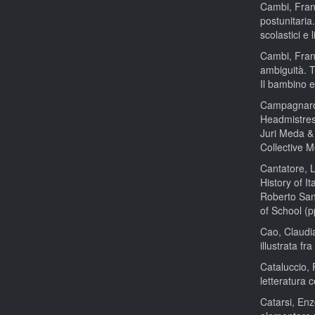
Cambi, Fran
postunitaria
scolastici e 
Cambi, Franc
ambiguità. T
Il bambino e 
Campagnaro,
Headmistress
Juri Meda &
Collective 
Cantatore, L
History of I
Roberto San
of School (
Cao, Claudia
illustrata f
Cataluccio, 
letteratura 
Catarsi, Enz