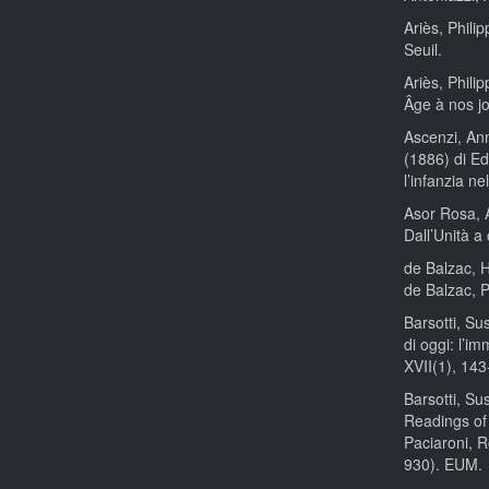
Ariès, Phili
Seuil.
Ariès, Phili
Âge à nos jo
Ascenzi, Ann
(1886) di Ed
l’infanzia ne
Asor Rosa, Al
Dall’Unità a
de Balzac, 
de Balzac, 
Barsotti, Sus
di oggi: l’i
XVII(1), 143
Barsotti, Su
Readings of
Paciaroni, R
930). EUM.