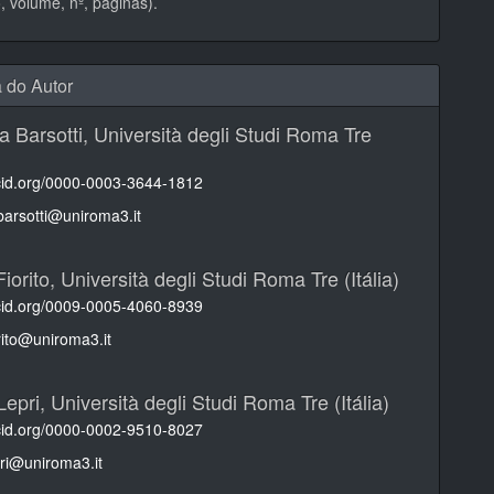
 volume, nº, páginas).
a do Autor
 Barsotti,
Università degli Studi Roma Tre
rcid.org/0000-0003-3644-1812
arsotti@uniroma3.it
iorito,
Università degli Studi Roma Tre (Itália)
rcid.org/0009-0005-4060-8939
rito@uniroma3.it
Lepri,
Università degli Studi Roma Tre (Itália)
rcid.org/0000-0002-9510-8027
pri@uniroma3.it