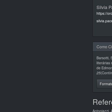
Silvia P
https://o
silvia.pac
Como Ci
Barsotti, 
literária
de Edmon
25
(Contí
Format
Refer
Antoniazzi, 