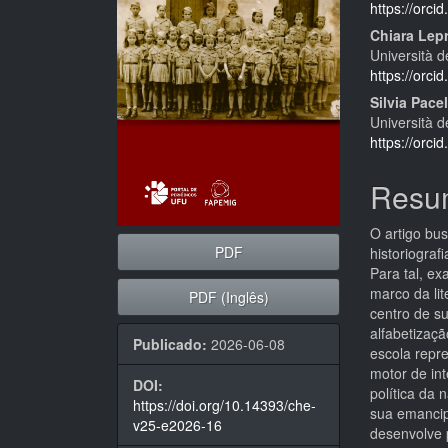
artigos
princi
https://orc
Chiara Lepr
Università d
https://orc
Silvia Pacel
Università d
https://orc
Resu
O artigo bus
PDF
historiograf
Para tal, e
marco da lit
PDF (Inglês)
centro de s
alfabetizaçã
Publicado:
2026-06-08
escola repre
motor de int
DOI:
política da
https://doi.org/10.14393/che-
sua emancip
v25-e2026-16
desenvolve 