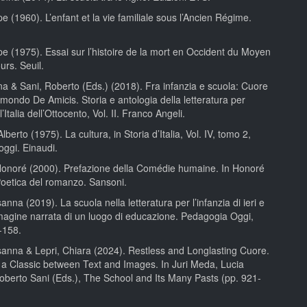
ppe (1960). L’enfant et la vie familiale sous l’Ancien Régime.
ppe (1975). Essai sur l’histoire de la mort en Occident du Moyen
urs. Seuil.
a & Sani, Roberto (Eds.) (2018). Fra infanzia e scuola: Cuore
mondo De Amicis. Storia e antologia della letteratura per
ll’Italia dell’Ottocento, Vol. II. Franco Angeli.
berto (1975). La cultura, in Storia d’Italia, Vol. IV, tomo 2,
 oggi. Einaudi.
Honoré (2000). Prefazione della Comédie humaine. In Honoré
Poetica del romanzo. Sansoni.
anna (2019). La scuola nella letteratura per l’infanzia di ieri e
mmagine narrata di un luogo di educazione. Pedagogia Oggi,
-158.
sanna & Lepri, Chiara (2024). Restless and Longlasting Cuore.
 a Classic between Text and Images. In Juri Meda, Lucia
oberto Sani (Eds.), The School and Its Many Pasts (pp. 921-