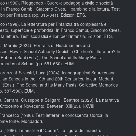
co (1996). Rileggendo «Cuore»: pedagogia civile e società
. In Franco Cambi, Giacomo Cives, Il bambino e la lettura. Testi
libri per l’infanzia (pp. 315-341). Edizioni ETS.
o (1996). La letteratura per l’infanzia tra complessità e
esto, superficie e profondità. In Franco Cambi, Giacomo Cives,
la lettura. Testi scolastici e libri per l’infanzia. Edizioni ETS.
 Marnie (2024). Portraits of Headmasters and
es. How is School Authority Depict in Children’s Literature? In
 Roberto Sani (Eds.), The School and Its Many Pasts:
Memories of School (pp. 651-660). EUM.
orenzo & Silvestri, Luca (2024). Iconographical Sources and
talian Schools in the 19th and 20th Centuries. In Juri Meda &
i (Eds.), The School and Its Many Pasts: Collective Memories
pp. 587-596). EUM.
, Carrara, Giuseppe & Seligardi, Beatrice (2023). La narrativa
ra Ottocento e Novecento. Between, XIII(25), I-XVIII.
Francesco (1986). Testi letterari e conoscenza storica: la
come fonte. Mondadori.
o (1996). I maestri e il “Cuore”. La figura del maestro