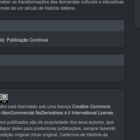
rceber as transformações das demandas culturais e educativas
mais de um século de história italiana.
hes
26): Publicação Contínua
alho está licenciado sob uma licença
Creative Commons
on-NonCommercial-NoDerivatives 4.0 International License
.
hos publicados são de propriedade dos seus autores, que
ispor deles para posteriores publicações, sempre fazendo
edição original (título original, Cadernos de História da