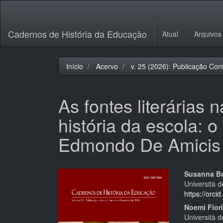
Navegação
Principal
Conteúdo
Cadernos de História da Educação
Atual
Arquivos
principal
Barra
Lateral
Início
Acervo
v. 25 (2026): Publicação Con
As fontes literárias 
história da escola: 
Edmondo De Amicis
Barra
Cont
Susanna Ba
Università d
lateral
do
https://orc
de
artigo
Noemi Fior
Università d