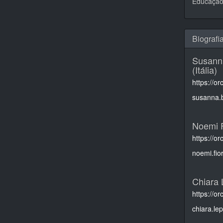
Educação,
Biografi
Susanna
(Itália)
https://o
susanna.b
Noemi F
https://o
noemi.fio
Chiara 
https://o
chiara.le