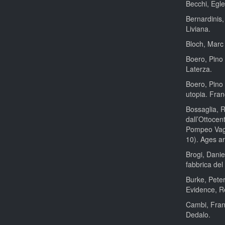
Becchi, Egle
Bernardinis,
Liviana.
Bloch, Marc 
Boero, Pino 
Laterza.
Boero, Pino 
utopia. Fran
Bossaglia, R
dall’Ottocen
Pompeo Vagli
10). Ages ar
Brogi, Danie
fabbrica del
Burke, Peter
Evidence, R
Cambi, Franc
Dedalo.