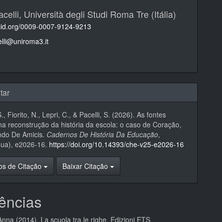
acelli,
Università degli Studi Roma Tre (Itália)
rcid.org/0009-0007-9124-9213
elli@uniroma3.it
tar
S., Fiorito, N., Lepri, C., & Pacelli, S. (2026). As fontes
s na reconstrução da história da escola: o caso de Coração,
do De Amicis.
Cadernos De História Da Educação
,
nua), e2026-16.
https://doi.org/10.14393/che-v25-e2026-16
os de Citação
Baixar Citação
ências
Anna (2014). La scuola tra le righe. Edizioni ETS.