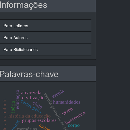
Informações
Para Leitores
Para Autores
Para Bibliotecários
Palavras-chave
escola
educação
abya-yala
escola primária no século xx
civilização
literatura infantil
carlos peña
humanidades
chile
ibéria
usach
hanseníase
história da educação
grupos escolares
culturas
corpo
memórias