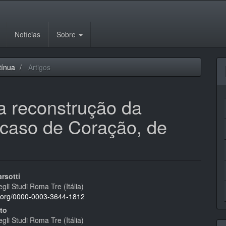
Notícias
Sobre
tínua
Artigos
na reconstrução da
o caso de Coração, de
eúdo
rsotti
egli Studi Roma Tre (Itália)
id.org/0000-0003-3644-1812
ito
egli Studi Roma Tre (Itália)