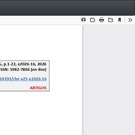
Bai
Ba
P