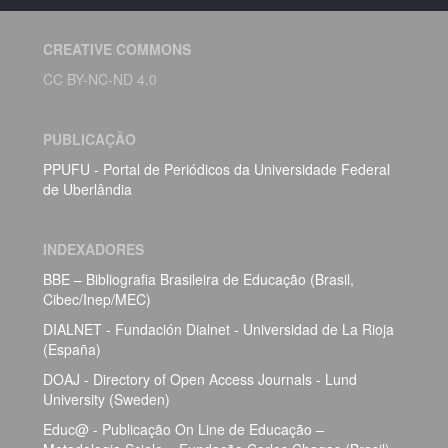
CREATIVE COMMONS
CC BY-NC-ND 4.0
PUBLICAÇÃO
PPUFU - Portal de Periódicos da Universidade Federal
de Uberlândia
INDEXADORES
BBE – Bibliografia Brasileira de Educação (Brasil,
Cibec/Inep/MEC)
DIALNET - Fundación Dialnet - Universidad de La Rioja
(España)
DOAJ - Directory of Open Access Journals - Lund
University (Sweden)
Educ@ - Publicação On Line de Educação –