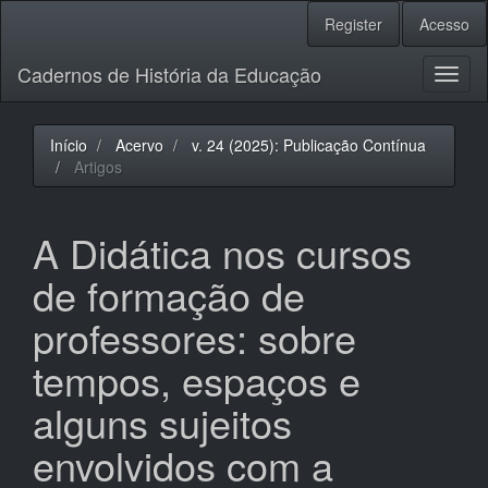
Navegação
Register
Acesso
Principal
Conteúdo
Cadernos de História da Educação
principal
Toggl
Barra
naviga
Lateral
Início
Acervo
v. 24 (2025): Publicação Contínua
Artigos
A Didática nos cursos
de formação de
professores: sobre
tempos, espaços e
alguns sujeitos
envolvidos com a