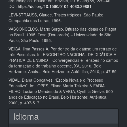
arqueológico. Educar em Revista, 2015 Jan;(55):229–46.
DOI:
https://doi.org/10.1590/0104-4060.39881
LEVI-STRAUSS, Claude. Tristes trópicos. São Paulo:
Companhia das Letras, 1996.
VASCONCELOS, Mario Sergio. Difusão das ideias de Piaget
no Brasil. 1995. Tese (Doutorado) – Universidade de São
Paulo, São Paulo, 1995.
VEIGA, Ilma Passos A. Por dentro da didática: um retrato de
três Pesquisas. In: ENCONTRO NACIONAL DE DIDÁTICA E
PRÁTICA DE ENSINO – Convergências e Tensões no campo
da formação e do trabalho docente, XV., 2010, Belo
Horizonte. Anais... Belo Horizonte: Autêntica, 2010, p. 47-59.
VIDAL, Diana Gonçalves. “Escola Nova e o Processo
Educativo”. In: LOPES, Eliane Marta Teixeira & FARIA
FILHO, Luciano Mendes de & VEIGA, Cynthia Greive. 500
anos de Educação no Brasil. Belo Horizonte: Autêntica,
2000, p. 497-517.
Idioma