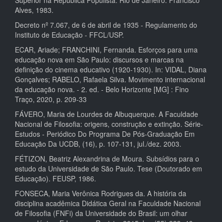
Superior na República Populista. Rio de Janeiro: Francisco
Alves, 1983.
Decreto nº 7.067, de 6 de abril de 1935 - Regulamento do
Instituto de Educação - FFCL/USP.
ECAR, Ariade; FRANCHINI, Fernanda. Esforços para uma
educação nova em São Paulo: discursos e marcas na
definição do cinema educativo (1920-1930). In: VIDAL, Diana
Gonçalves; RABELO, Rafaela Silva. Movimento internacional
da educação nova. - 2. ed. - Belo Horizonte [MG] : Fino
Traço, 2020, p. 209-33
FÁVERO, Maria de Lourdes de Albuquerque. A Faculdade
Nacional de Filosofia: origens, construção e extinção. Série-
Estudos - Periódico Do Programa De Pós-Graduação Em
Educação Da UCDB, (16), p. 107-131, jul./dez. 2003.
FÉTIZON, Beatriz Alexandrina de Moura. Subsídios para o
estudo da Universidade de São Paulo. Tese (Doutorado em
Educação). FEUSP, 1986.
FONSECA, Maria Verônica Rodrigues da. A história da
disciplina acadêmica Didática Geral na Faculdade Nacional
de Filosofia (FNFi) da Universidade do Brasil: um olhar