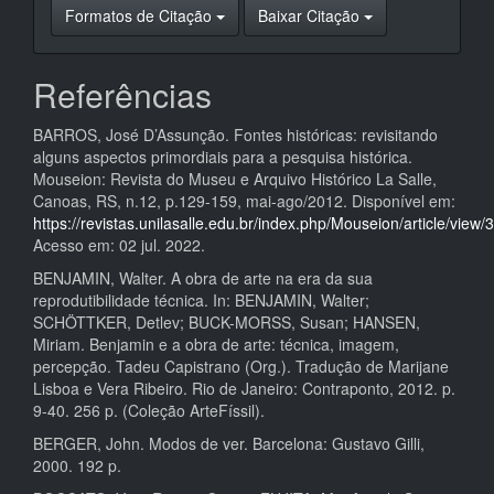
Formatos de Citação
Baixar Citação
Referências
BARROS, José D’Assunção. Fontes históricas: revisitando
alguns aspectos primordiais para a pesquisa histórica.
Mouseion: Revista do Museu e Arquivo Histórico La Salle,
Canoas, RS, n.12, p.129-159, mai-ago/2012. Disponível em:
https://revistas.unilasalle.edu.br/index.php/Mouseion/article/view
Acesso em: 02 jul. 2022.
BENJAMIN, Walter. A obra de arte na era da sua
reprodutibilidade técnica. In: BENJAMIN, Walter;
SCHÖTTKER, Detlev; BUCK-MORSS, Susan; HANSEN,
Miriam. Benjamin e a obra de arte: técnica, imagem,
percepção. Tadeu Capistrano (Org.). Tradução de Marijane
Lisboa e Vera Ribeiro. Rio de Janeiro: Contraponto, 2012. p.
9-40. 256 p. (Coleção ArteFíssil).
BERGER, John. Modos de ver. Barcelona: Gustavo Gilli,
2000. 192 p.