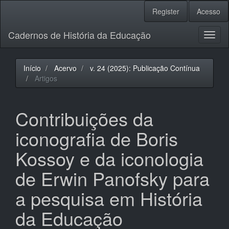
Navegação
Register
Acesso
Principal
Conteúdo
Cadernos de História da Educação
principal
Toggl
Barra
naviga
Lateral
Início
Acervo
v. 24 (2025): Publicação Contínua
Artigos
Contribuições da
iconografia de Boris
Kossoy e da iconologia
de Erwin Panofsky para
a pesquisa em História
da Educação