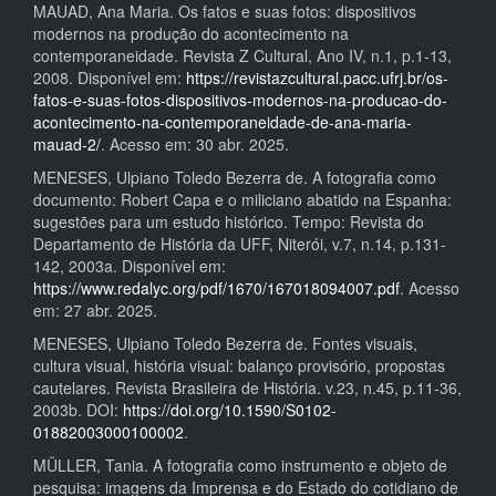
MAUAD, Ana Maria. Os fatos e suas fotos: dispositivos
modernos na produção do acontecimento na
contemporaneidade. Revista Z Cultural, Ano IV, n.1, p.1-13,
2008. Disponível em:
https://revistazcultural.pacc.ufrj.br/os-
fatos-e-suas-fotos-dispositivos-modernos-na-producao-do-
acontecimento-na-contemporaneidade-de-ana-maria-
mauad-2/
. Acesso em: 30 abr. 2025.
MENESES, Ulpiano Toledo Bezerra de. A fotografia como
documento: Robert Capa e o miliciano abatido na Espanha:
sugestões para um estudo histórico. Tempo: Revista do
Departamento de História da UFF, Niterói, v.7, n.14, p.131-
142, 2003a. Disponível em:
https://www.redalyc.org/pdf/1670/167018094007.pdf
. Acesso
em: 27 abr. 2025.
MENESES, Ulpiano Toledo Bezerra de. Fontes visuais,
cultura visual, história visual: balanço provisório, propostas
cautelares. Revista Brasileira de História. v.23, n.45, p.11-36,
2003b. DOI:
https://doi.org/10.1590/S0102-
01882003000100002
.
MÜLLER, Tania. A fotografia como instrumento e objeto de
pesquisa: imagens da Imprensa e do Estado do cotidiano de