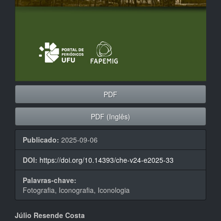
PDF
PDF (Inglês)
Publicado:
2025-09-06
DOI:
https://doi.org/10.14393/che-v24-e2025-33
Palavras-chave:
Fotografia, Iconografia, Iconologia
Conteúdo
Júlio Resende Costa