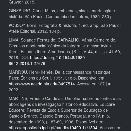
Gruyter, 2015.
GINZBURG, Carlo. Mitos, emblemas, sinais: morfologia e
história. São Paulo: Companhia das Letras, 1989. 280 p.
KOSSOY, Boris. Fotografia & história. 4. ed. amp. São Paulo:
Ateliê Editorial, 2012. 184 p.
LIMA, Solange Ferraz de; CARVALHO, Vânia Carneiro de.
Circuitos e potencial icônico da fotografia: o caso Aylan
Kurdi. Estudos Ibero-Americanos, [S. l.], v. 44, n. 1, p. 41-60,
2018. DOI:
https://doi.org/10.15448/1980-
864X.2018.1.27676
.
MARROU, Henri-Irénée. De la connaissance historique.
Paris: Éditions du Seuil, 1954. 318 p. Disponível em:
https://www.academia.edu/8497514
. Acesso em: 27 jun.
2022.
MARTINS, Ernesto Candeias. Um olhar sobre as fontes e as
abordagens da investigação histórico-educativa. Educare
Educere: Revista da Escola Superior de Educação de
Castelo Branco, Castelo Branco, Portugal, ano IV, n. 5,
dezembro de 1998, p. 87-89, 1998. Disponível em:
https://repositorio.ipcb.pt/handle/10400.11/1304
. Acesso em: