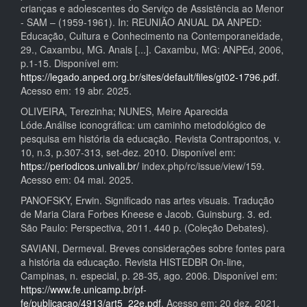
crianças e adolescentes do Serviço de Assistência ao Menor
- SAM – (1959-1961). In: REUNIÃO ANUAL DA ANPED:
Educação, Cultura e Conhecimento na Contemporaneidade,
29., Caxambu, MG. Anais [...]. Caxambu, MG: ANPEd, 2006,
p.1-15. Disponível em:
https://legado.anped.org.br/sites/default/files/gt02-1796.pdf
.
Acesso em: 19 abr. 2025.
OLIVEIRA, Terezinha; NUNES, Meire Aparecida
Lóde.Análise iconográfica: um caminho metodológico de
pesquisa em história da educação. Revista Contrapontos, v.
10, n.3, p.307-313, set-dez. 2010. Disponível em:
https://periodicos.univali.br/
index.php/rc/issue/view/159.
Acesso em: 04 mai. 2025.
PANOFSKY, Erwin. Significado nas artes visuais. Tradução
de Maria Clara Forbes Kneese e Jacob. Guinsburg. 3. ed.
São Paulo: Perspectiva, 2011. 440 p. (Coleção Debates).
SAVIANI, Dermeval. Breves considerações sobre fontes para
a história da educação. Revista HISTEDBR On-line,
Campinas, n. especial, p. 28-35, ago. 2006. Disponível em:
https://www.fe.unicamp.br/pf-
fe/publicacao/4913/art5_22e.pdf
. Acesso em: 20 dez. 2021.