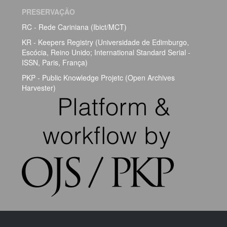
PRESERVAÇÃO
RC - Rede Cariniana (Ibict/MCT)
KR - Keepers Registry (Universidade de Edimburgo,
Escócia, Reino Unido; International Standard Serial -
ISSN, Paris, França)
PKP - Public Knowledge Projetc (Open Archives
Harvester)