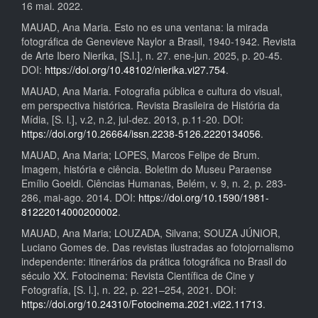
16 mai. 2022.
MAUAD, Ana Maria. Esto no es una ventana: la mirada
fotográfica de Genevieve Naylor a Brasil, 1940-1942. Revista
de Arte Ibero Nierika, [S.l.], n. 27. ene-jun. 2025, p. 20-45.
DOI:
https://doi.org/10.48102/nierika.vi27.754
.
MAUAD, Ana Maria. Fotografia pública e cultura do visual,
em perspectiva histórica. Revista Brasileira de História da
Mídia, [S. l.], v.2, n.2, jul-dez. 2013, p.11-20. DOI:
https://doi.org/10.26664/issn.2238-5126.2220134056
.
MAUAD, Ana Maria; LOPES, Marcos Felipe de Brum.
Imagem, história e ciência. Boletim do Museu Paraense
Emílio Goeldi. Ciências Humanas, Belém, v. 9, n. 2, p. 283-
286, mai-ago. 2014. DOI:
https://doi.org/10.1590/1981-
81222014000200002
.
MAUAD, Ana Maria; LOUZADA, Silvana; SOUZA JÚNIOR,
Luciano Gomes de. Das revistas ilustradas ao fotojornalismo
independente: itinerários da prática fotográfica no Brasil do
século XX. Fotocinema: Revista Científica de Cine y
Fotografía, [S. l.], n. 22, p. 221–254, 2021. DOI:
https://doi.org/10.24310/Fotocinema.2021.vi22.11713
.