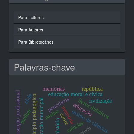
Para Leitores
Para Autores
Para Bibliotecários
Palavras-chave
memórias
república
inserção profissional
educação moral e cívica
chile
município pedagógico
periódicos
livros didáticos
civilização
educação municipal
educação
memória
mulher
ensino
ensino de ciências
cuore
história
ciências
usach