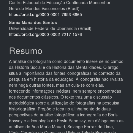
Centro Estadual de Educação Continuada Monsenhor
do
Geraldo Mendes Vasconcelos (Brasil)
artigo
https://orcid.org/0000-0001-7953-6665
Sônia Maria dos Santos
principal
Universidade Federal de Uberlândia (Brasil)
https://orcid.org/0000-0002-7217-1576
Resumo
A análise da fotografia como documento insere-se no campo
da História Social e da História das Mentalidades. O artigo
situa a importância das fontes iconográficas no contexto da
pesquisa em história da educação. A iconografia não rivaliza
nem nega outras fontes, mas articula-se com elas,
fornecendo informações inéditas, nem sempre encontradas
nos documentos clássicos. O texto traz uma discussão
metodológica sobre a utilização de fotografias na pesquisa
historiográfica. Propõe e foca no alinhamento de duas
perspectivas de análise fotográfica: a iconografia de Boris
Kossoy e a iconologia de Erwin Panofsky, em diálogo com as
análises de Ana Maria Mauad, Solange Ferraz de Lima,
Vânia Carneiro de Carvalho e Ulpiano Toledo Bezerra de