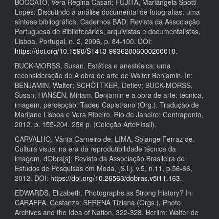
BOCCATO, Vera Regina Casari; FUJITA, Mariângela Spotti
Lopes. Discutindo a análise documental de fotografias: uma
síntese bibliográfica. Cadernos BAD: Revista da Associação
Portuguesa de Bibliotecários, arquivistas e documentalistas,
Lisboa, Portugal, n. 2, 2006, p. 84-100. DOI:
https://doi.org/10.1590/S1413-99362006000200010
.
BUCK-MORSS, Susan. Estética e anestésica: uma
reconsideração de A obra de arte de Walter Benjamin. In:
BENJAMIN, Walter; SCHÖTTKER, Detlev; BUCK-MORSS,
Susan; HANSEN, Miriam. Benjamin e a obra de arte: técnica,
imagem, percepção. Tadeu Capistrano (Org.). Tradução de
Marijane Lisboa e Vera Ribeiro. Rio de Janeiro: Contraponto,
2012. p. 155-204. 256 p. (Coleção ArteFíssil).
CARVALHO, Vânia Carneiro de; LIMA, Solange Ferraz de.
Cultura visual na era da reprodutibilidade técnica da
imagem. dObra[s]: Revista da Associação Brasileira de
Estudos de Pesquisas em Moda, [S.l.], v.5, n.11, p.56-66,
2012. DOI:
https://doi.org/10.26563/dobras.v5i11.163
.
EDWARDS, Elizabeth. Photographs as Strong History? In:
CARAFFA, Costanza; SERENA Tiziana (Orgs.). Photo
Archives and the Idea of Nation, 322-328. Berlim: Walter de