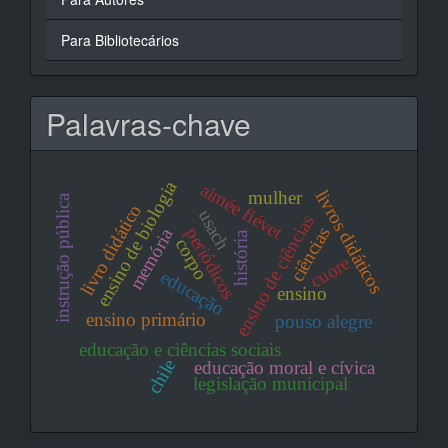
Para Bibliotecários
Palavras-chave
ensino de biologia
aimée fiévet
livros didáticos
mulher
instrução pública
livro didático
usach
ensino de ciências
periódicos
ciências
memória
história
corpo
cuore
educação
ensino
ensino primário
pouso alegre
educação e ciências sociais
chile
educação moral e cívica
legislação municipal