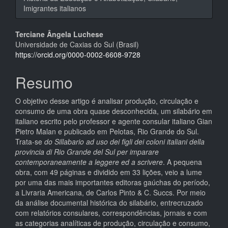
Imigrantes italianos
Conteúdo
Terciane Ângela Luchese
Universidade de Caxias do Sul (Brasil)
do
https://orcid.org/0000-0002-6608-9728
artigo
Resumo
principal
O objetivo desse artigo é analisar produção, circulação e
consumo de uma obra quase desconhecida, um silabário em
italiano escrito pelo professor e agente consular italiano Gian
Pietro Malan e publicado em Pelotas, Rio Grande do Sul.
Trata-se
do Sillabario ad uso dei figli dei coloni italiani della
provincia di Rio Grande del Sul per imparare
contemporaneamente a leggere ed a scrivere
. A pequena
obra, com 49 páginas e dividido em 33 lições, veio a lume
por uma das mais importantes editoras gaúchas do período,
a Livraria Americana, de Carlos Pinto & C. Succs. Por meio
da análise documental histórica do silabário, entrecruzado
com relatórios consulares, correspondências, jornais e com
as categorias analíticas de produção, circulação e consumo,