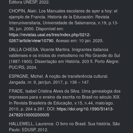
Editora UNESP, 2022.
CHOPIN, Alain. Los Manuales escolares de ayer a hoy: el
ejamplo de Francia. Historia de la Educación: Revista
Interuniversitaria, Universidade de Salamanca, n.19, p.13-
36, jun. 2000. Disponível em:
https://revistas.usal.es/tres/index.php/0212-
0267/article/view/10790
. Acesso em: 10 jan. 2025.
DALLA CHIESA, Vicente Martins. Imigrantes italianos
valdenses e os inícios do metodismo no Rio Grande do Sul
(1887-1900). Dissertação em História. 203 fl. Porto Alegre:
PUC/RS, 2024.
ESPAGNE, Michel. A noção de transferência cultural.
Jangada. nr. 9, jan/jun. 2017, p. 136 – 147.
FRADE, Isabel Cristina Alves da Silva. Uma genealogia dos
impressos para o ensino da escrita no Brasil no século XIX.
In Revista Brasileira de Educação, v.15, n.44, maio/ago.
2010, p. 264 a 281. DOI:
https://doi.org/10.1590/S1413-
24782010000200005
HALLEWELL, Laurence. O livro no Brasil. Sua história. São
Paulo: EDUSP, 2012.