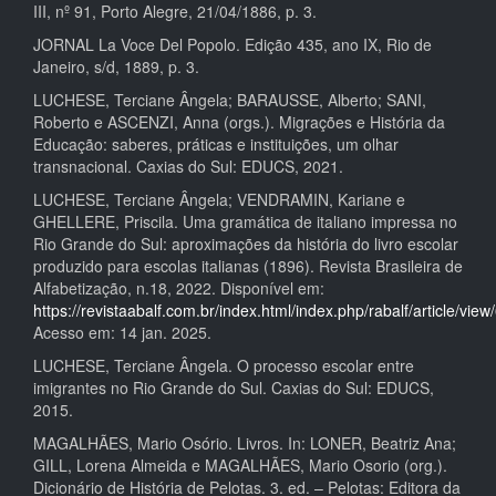
III, nº 91, Porto Alegre, 21/04/1886, p. 3.
JORNAL La Voce Del Popolo. Edição 435, ano IX, Rio de
Janeiro, s/d, 1889, p. 3.
LUCHESE, Terciane Ângela; BARAUSSE, Alberto; SANI,
Roberto e ASCENZI, Anna (orgs.). Migrações e História da
Educação: saberes, práticas e instituições, um olhar
transnacional. Caxias do Sul: EDUCS, 2021.
LUCHESE, Terciane Ângela; VENDRAMIN, Kariane e
GHELLERE, Priscila. Uma gramática de italiano impressa no
Rio Grande do Sul: aproximações da história do livro escolar
produzido para escolas italianas (1896). Revista Brasileira de
Alfabetização, n.18, 2022. Disponível em:
https://revistaabalf.com.br/index.html/index.php/rabalf/article/view
Acesso em: 14 jan. 2025.
LUCHESE, Terciane Ângela. O processo escolar entre
imigrantes no Rio Grande do Sul. Caxias do Sul: EDUCS,
2015.
MAGALHÃES, Mario Osório. Livros. In: LONER, Beatriz Ana;
GILL, Lorena Almeida e MAGALHÃES, Mario Osorio (org.).
Dicionário de História de Pelotas. 3. ed. – Pelotas: Editora da