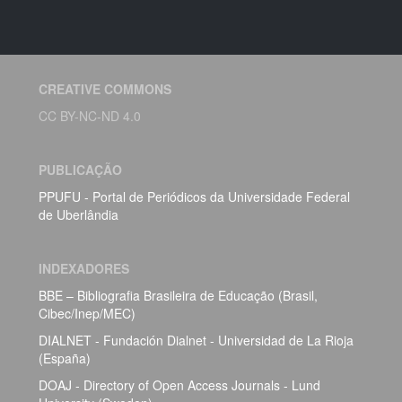
CREATIVE COMMONS
CC BY-NC-ND 4.0
PUBLICAÇÃO
PPUFU - Portal de Periódicos da Universidade Federal
de Uberlândia
INDEXADORES
BBE – Bibliografia Brasileira de Educação (Brasil,
Cibec/Inep/MEC)
DIALNET - Fundación Dialnet - Universidad de La Rioja
(España)
DOAJ - Directory of Open Access Journals - Lund