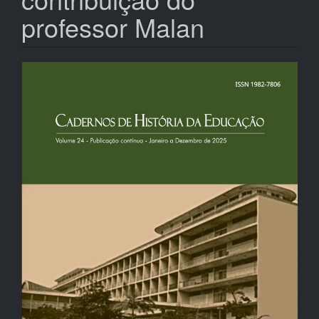
professor Malan
Barra
lateral
de
artigos