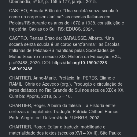
Uberlândia, nº 52, p. 159 a 177, jan/jul. 2015.
CASTRO, Renata Brião de. “Una società senza scuola è
come un corpo senz’anima”: as escolas italianas em
Pelotas/RS durante os anos de 1872 a 1938, constituição e
trajetória. Caxias do Sul, RS: EDUCS, 2024.
CASTRO, Renata Brião de; BARAUSSE, Alberto. “Una
società senza scuola é un corpo senz’anima”: as Escolas
Italianas de Pelotas/RS mantidas pelas Sociedades de
Mútuo Socorro no século XIX. História da Educação, v.24,
p.e92488, 2020. DOI:
https://doi.org/10.1590/2236-
3459/92488
CHARTIER, Anne-Marie. Prefácio. In: PERES, Eliane e
RAMIL, Chris de Azevedo (org.). Produção e circulação de
livros didáticos no Rio Grande do Sul nos séculos XIX e XX.
Curitiba: Appris, 2018, p. 5 – 10.
CHARTIER, Roger. À beira da falésia – a História entre
certezas e inquietude. Tradução Patrícia Chittoni Ramos.
Porto Alegre: ed. Universidade / UFRGS, 2002.
CHARTIER, Roger. Editar e traduzir: mobilidade e
materialidade dos textos (séculos XVI – XVIII). São Paulo: