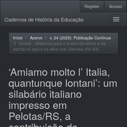
Navegação
Register
Acesso
Principal
Conteúdo
Cadernos de História da Educação
principal
Toggl
Barra
naviga
Lateral
Início
Acervo
v. 24 (2025): Publicação Contínua
Dossiê - Silabários para o ensino da leitura e da
escrita no aqui e no além-mar (Séculos XVI-XX)
‘Amiamo molto l’ Italia,
quantunque lontani’: um
silabário italiano
impresso em
Pelotas/RS, a
contribuição do