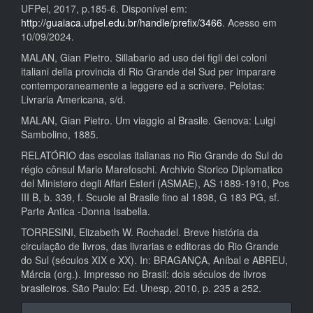
UFPel, 2017, p.185-6. Disponível em:
http://guaiaca.ufpel.edu.br/handle/prefix/3466
. Acesso em
10/09/2024.
MALAN, Gian Pietro. Sillabario ad uso dei figli dei coloni
italiani della provincia di Rio Grande del Sud per imparare
contemporaneamente a leggere ed a scrivere. Pelotas:
Livraria Americana, s/d.
MALAN, Gian Pietro. Um viaggio al Brasile. Genova: Luigi
Sambolino, 1885.
RELATÓRIO das escolas italianas no Rio Grande do Sul do
régio cônsul Mario Marefoschi. Archivio Storico Diplomatico
del Ministero degli Affari Esteri (ASMAE), AS 1889-1910, Pos
III B, b. 339, f. Scuole al Brasile fino al 1898, G 183 PG, sf.
Parte Antica -Donna Isabella.
TORRESINI, Elizabeth W. Rochadel. Breve história da
circulação de livros, das livrarias e editoras do Rio Grande
do Sul (séculos XIX e XX). In: BRAGANÇA, Aníbal e ABREU,
Márcia (org.). Impresso no Brasil: dois séculos de livros
brasileiros. São Paulo: Ed. Unesp, 2010, p. 235 a 252.