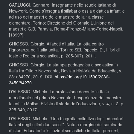
CARLUCCI, Gennaro. Insegnante nelle scuole italiane di
New-York, Come s’insegna il sillabario ossia didattica infantile
ad uso dei maestri e delle maestre della 1a classe
elementare. Torino: Direzione del Giornale L’Unione dei
maestri e G.B. Paravia, Roma-Firenze-Milano-Torino-Napoli.
[1899?].
CHIOSSO, Giorgio. Alfabeti d’Italia. La lotta contro
l'ignoranza nell'Italia unita. Torino: SEI. (specie ID., I libri di
testo e l’editoria scolastica, p. 265-307), 2011.
CHIOSSO, Giorgio. La stampa pedagogica e scolastica in
Italia tra Otto e Novecento, Revista História da Educação, v.
23: e84270, 2019. DOI:
https://doi.org/10.1590/2236-
3459/84270
D’ALESSIO, Michela. La professione docente in Italia
meridionale nel primo Novecento. L’esperienza del maestro
Ialenti in Molise. Rivista di storia dell'educazione, v. 4, n. 2, p.
325-340, 2017.
D’ALESSIO, Michela. “Una biografia collettiva degli educatori
italiani degli ultimi due secoli”. Note a margine del seminario
di studi Educatori e istituzioni scolastiche in Italia: percorsi,