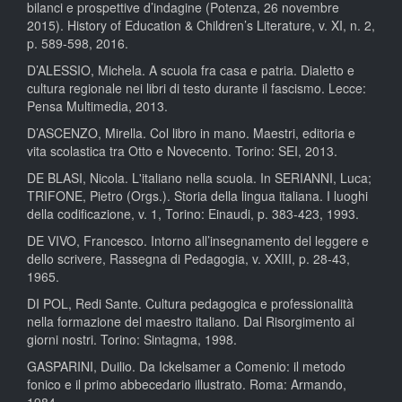
bilanci e prospettive d’indagine (Potenza, 26 novembre
2015). History of Education & Children’s Literature, v. XI, n. 2,
p. 589-598, 2016.
D’ALESSIO, Michela. A scuola fra casa e patria. Dialetto e
cultura regionale nei libri di testo durante il fascismo. Lecce:
Pensa Multimedia, 2013.
D’ASCENZO, Mirella. Col libro in mano. Maestri, editoria e
vita scolastica tra Otto e Novecento. Torino: SEI, 2013.
DE BLASI, Nicola. L'italiano nella scuola. In SERIANNI, Luca;
TRIFONE, Pietro (Orgs.). Storia della lingua italiana. I luoghi
della codificazione, v. 1, Torino: Einaudi, p. 383-423, 1993.
DE VIVO, Francesco. Intorno all’insegnamento del leggere e
dello scrivere, Rassegna di Pedagogia, v. XXIII, p. 28-43,
1965.
DI POL, Redi Sante. Cultura pedagogica e professionalità
nella formazione del maestro italiano. Dal Risorgimento ai
giorni nostri. Torino: Sintagma, 1998.
GASPARINI, Duilio. Da Ickelsamer a Comenio: il metodo
fonico e il primo abbecedario illustrato. Roma: Armando,