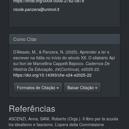
https://orcid.org/0009-0006-2782-0879
nicole.panzera@unimol.it
Como Citar
D’Alessio, M., & Panzera, N. (2025). Aprender a ler e
escrever na Itália no início do século XX. O silabário Api
sui fiori de Marcellina Cappelli Bajocco.
Cadernos De
História Da Educação
,
24
(Contínua), e2025-22.
https://doi.org/10.14393/che-v24-e2025-22
Formatos de Citação
Baixar Citação
Referências
ASCENZI, Anna; SANI, Roberto (Orgs.). Il libro per la scuola
tra idealismo e fascismo. L’opera della Commissione