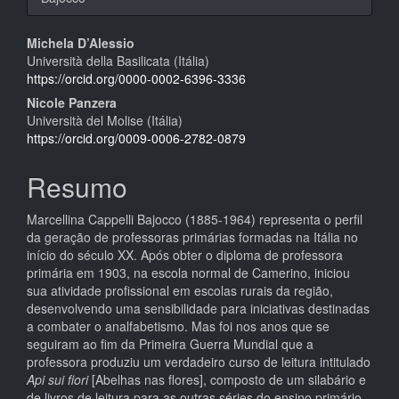
Conteúdo
Michela D’Alessio
Università della Basilicata (Itália)
do
https://orcid.org/0000-0002-6396-3336
artigo
Nicole Panzera
Università del Molise (Itália)
principal
https://orcid.org/0009-0006-2782-0879
Resumo
Marcellina Cappelli Bajocco (1885-1964) representa o perfil
da geração de professoras primárias formadas na Itália no
início do século XX. Após obter o diploma de professora
primária em 1903, na escola normal de Camerino, iniciou
sua atividade profissional em escolas rurais da região,
desenvolvendo uma sensibilidade para iniciativas destinadas
a combater o analfabetismo. Mas foi nos anos que se
seguiram ao fim da Primeira Guerra Mundial que a
professora produziu um verdadeiro curso de leitura intitulado
Api sui fiori
[Abelhas nas flores], composto de um silabário e
de livros de leitura para as outras séries do ensino primário.