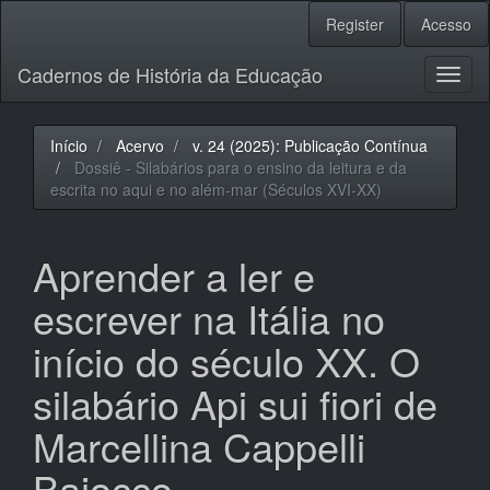
Navegação
Register
Acesso
Principal
Conteúdo
Cadernos de História da Educação
principal
Toggl
Barra
naviga
Lateral
Início
Acervo
v. 24 (2025): Publicação Contínua
Dossiê - Silabários para o ensino da leitura e da
escrita no aqui e no além-mar (Séculos XVI-XX)
Aprender a ler e
escrever na Itália no
início do século XX. O
silabário Api sui fiori de
Marcellina Cappelli
Bajocco