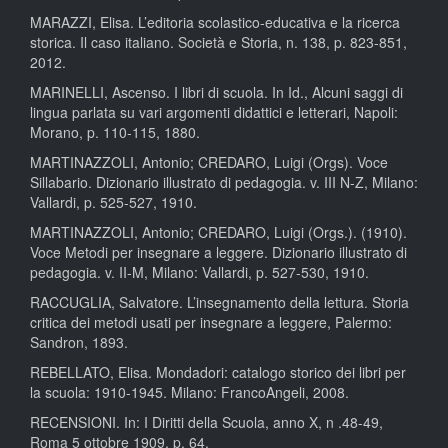
MARAZZI, Elisa. L’editoria scolastico-educativa e la ricerca
storica. Il caso italiano. Società e Storia, n. 138, p. 823-851,
2012.
MARINELLI, Ascenso. I libri di scuola. In Id., Alcuni saggi di
lingua parlata su vari argomenti didattici e letterari, Napoli:
Morano, p. 110-115, 1880.
MARTINAZZOLI, Antonio; CREDARO, Luigi (Orgs). Voce
Sillabario. Dizionario illustrato di pedagogia. v. III N-Z, Milano:
Vallardi, p. 525-527, 1910.
MARTINAZZOLI, Antonio; CREDARO, Luigi (Orgs.). (1910).
Voce Metodi per insegnare a leggere. Dizionario illustrato di
pedagogia. v. II-M, Milano: Vallardi, p. 527-530, 1910.
RACCUGLIA, Salvatore. L’insegnamento della lettura. Storia
critica dei metodi usati per insegnare a leggere, Palermo:
Sandron, 1893.
REBELLATO, Elisa. Mondadori: catalogo storico dei libri per
la scuola: 1910-1945. Milano: FrancoAngeli, 2008.
RECENSIONI. In: I Diritti della Scuola, anno X, n .48-49,
Roma 5 ottobre 1909, p. 64.