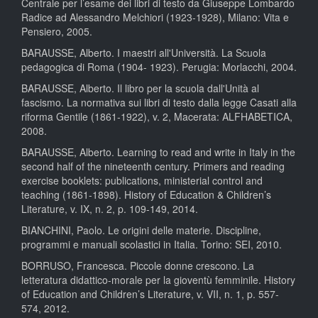
Centrale per l’esame dei libri di testo da Giuseppe Lombardo
Radice ad Alessandro Melchiori (1923-1928), Milano: Vita e
Pensiero, 2005.
BARAUSSE, Alberto. I maestri all'Università. La Scuola
pedagogica di Roma (1904- 1923). Perugia: Morlacchi, 2004.
BARAUSSE, Alberto. Il libro per la scuola dall'Unità al
fascismo. La normativa sui libri di testo dalla legge Casati alla
riforma Gentile (1861-1922), v. 2, Macerata: ALFHABETICA,
2008.
BARAUSSE, Alberto. Learning to read and write in Italy in the
second half of the nineteenth century. Primers and reading
exercise booklets: publications, ministerial control and
teaching (1861-1898). History of Education & Children’s
Literature, v. IX, n. 2, p. 109-149, 2014.
BIANCHINI, Paolo. Le origini delle materie. Discipline,
programmi e manuali scolastici in Italia. Torino: SEI, 2010.
BORRUSO, Francesca. Piccole donne crescono. La
letteratura didattico-morale per la gioventù femminile. History
of Education and Children’s Literature, v. VII, n. 1, p. 557-
574, 2012.