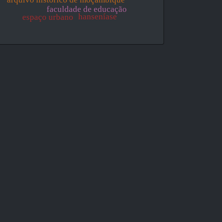
faculdade de educação
hanseníase
espaço urbano