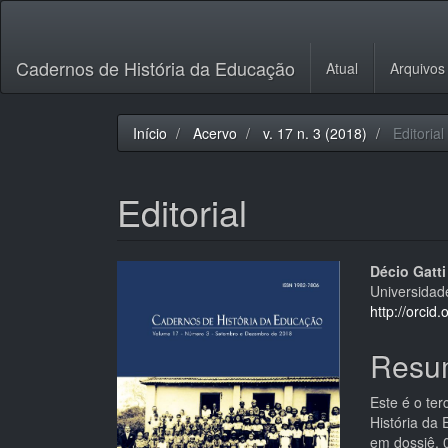
Navegação
Principal
Conteúdo
Cadernos de História da Educação
Atual
Arquivos
principal
Barra
Lateral
Início
Acervo
v. 17 n. 3 (2018)
Editorial
Editorial
Barra
Cont
Décio Gatti
Universidade
lateral
do
http://orci
de
artigo
Resu
artigos
princi
Este é o te
História da
em dossiê, 