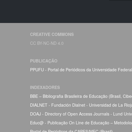
CREATIVE COMMONS
CC BY-NC-ND 4.0
PUBLICAÇÃO
PPUFU - Portal de Periódicos da Universidade Federa
INDEXADORES
BBE – Bibliografia Brasileira de Educação (Brasil, Ci
DIALNET - Fundación Dialnet - Universidad de La Rio
DOAJ - Directory of Open Access Journals - Lund Univ
Educ@ - Publicação On Line de Educação – Metodolog
Portal de Periódicos da CAPES/MEC (Brasil)