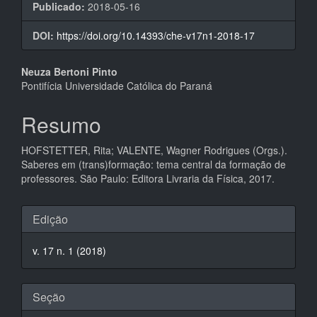
Publicado:
2018-05-16
DOI:
https://doi.org/10.14393/che-v17n1-2018-17
Conteúdo
Neuza Bertoni Pinto
Pontifícia Universidade Católica do Paraná
do
artigo
Resumo
principal
HOFSTETTER, Rita; VALENTE, Wagner Rodrigues (Orgs.).
Saberes em (trans)formação: tema central da formação de
professores. São Paulo: Editora Livraria da Física, 2017.
Detalhes
Edição
do
v. 17 n. 1 (2018)
artigo
Seção