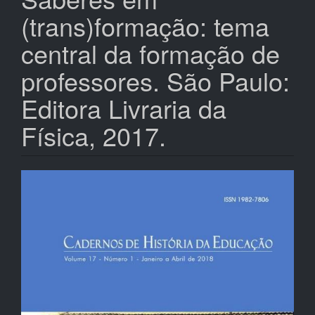
(trans)formação: tema
central da formação de
professores. São Paulo:
Editora Livraria da
Física, 2017.
Barra
lateral
de
artigos