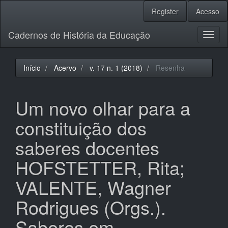
Navegação
Register
Acesso
Principal
Conteúdo
Cadernos de História da Educação
principal
Toggl
Barra
naviga
Lateral
Início
Acervo
v. 17 n. 1 (2018)
Resenha
Um novo olhar para a
constituição dos
saberes docentes
HOFSTETTER, Rita;
VALENTE, Wagner
Rodrigues (Orgs.).
Saberes em