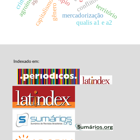
agroindústria
capitalismo
território
gênero
mercadorização
qualis a1 e a2
Indexado em: