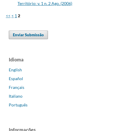
Território: v. 1 n. 2 Ago. (2006)
<<
<
1
2
Enviar Submissão
Idioma
English
Español
Français
Italiano
Português
Informações