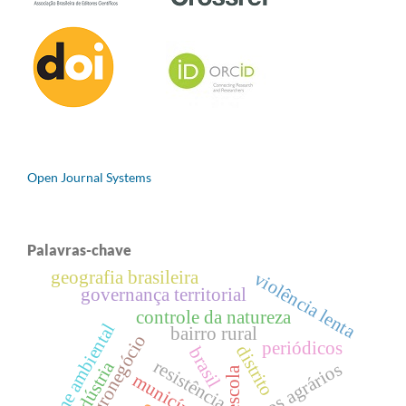
Open Journal Systems
Palavras-chave
geografia brasileira
violência lenta
governança territorial
controle da natureza
crime ambiental
bairro rural
agronegócio
periódicos
distrito
brasil
resistência
conflitos agrários
escola
município