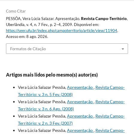
Como Citar
PESSÔA, Vera Lúcia Salazar. Apresentação.
Revista Campo-Território
,
Uberlândia, v. 4, n. 7 Fev., p. 2–4, 2009. Disponível em:
https://seer.ufu.br/index.php/campoterritorio/article/view/11904
.
Acesso em: 8 ago. 2026.
Formatos de Citação
Artigos mais lidos pelo mesmo(s) autor(es)
Vera Lúcia Salazar Pessôa,
Apresentação
,
Revista Campo-
Território: v. 3 n. 5 Fev. (2008)
Vera Lúcia Salazar Pessôa,
Apresentação
,
Revista Campo-
Território: v. 3 n. 6 Ago. (2008)
Vera Lúcia Salazar Pessôa,
Apresentação
,
Revista Campo-
Território: v. 2 n. 3 Fev. (2007)
Vera Lúcia Salazar Pessôa,
Apresentação
,
Revista Campo-