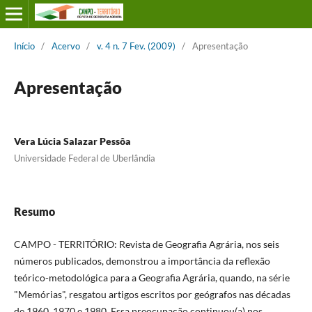
Início
/
Acervo
/
v. 4 n. 7 Fev. (2009)
/
Apresentação
Apresentação
Vera Lúcia Salazar Pessôa
Universidade Federal de Uberlândia
Resumo
CAMPO - TERRITÓRIO: Revista de Geografia Agrária, nos seis
números publicados, demonstrou a importância da reflexão
teórico-metodológica para a Geografia Agrária, quando, na série
"Memórias", resgatou artigos escritos por geógrafos nas décadas
de 1960, 1970 e 1980. Essa preocupação continuou(a) nos