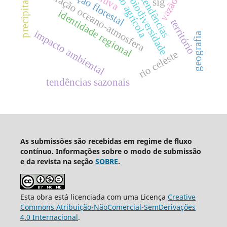
conservação florestal
censo agrícola
interação oceano-atmosfera
precipitação
tendências
vazão
biodiversidade
sig
identidade regional
território
impacto ambiental
geografia
rio celeste
tendências sazonais
As submissões são recebidas em regime de fluxo
contínuo. Informações sobre o modo de submissão
e da revista na seção
SOBRE
.
Esta obra está licenciada com uma Licença
Creative
Commons Atribuição-NãoComercial-SemDerivações
4.0 Internacional
.