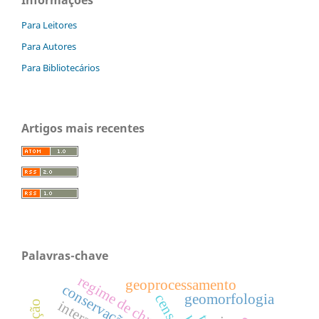
Para Leitores
Para Autores
Para Bibliotecários
Artigos mais recentes
Palavras-chave
regime de chuva
geoprocessamento
geomorfologia