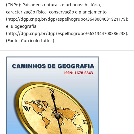
(CNPq): Paisagens naturais e urbanas: história,
caracterização física, conservação e planejamento
(http://dgp.cnpq.br/dgp/espelhogrupo/3648004031921179);
e, Biogeografia
(http://dgp.cnpq.br/dgp/espelhogrupo/6631344700386238).
(Fonte: Currículo Lattes)