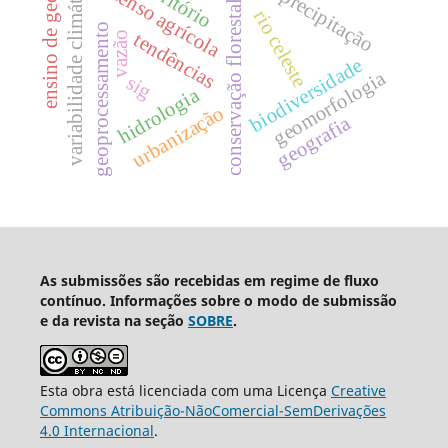
ensino de geografia
variabilidade climática
território
censo agrícola
precipitação
conservação florestal
rio celeste
geoprocessamento
tendências
vazão
biodiversidade
geomorfologia
sig
hidrologia
urbanização
geografia
As submissões são recebidas em regime de fluxo
contínuo. Informações sobre o modo de submissão
e da revista na seção
SOBRE
.
Esta obra está licenciada com uma Licença
Creative
Commons Atribuição-NãoComercial-SemDerivações
4.0 Internacional
.