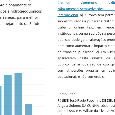
Creative Commons Atribui
 Adicionalmente se
NãoComercial-SemDerivaçõe
icos e hidrogeoquímicos
Internacional
. b) Autores têm permi
errâneas, para melhor
são estimulados a publicar e distribu
o planejamento da Saúde
trabalho online (ex.: em reposi
institucionais ou na sua página pesso
que isso pode gerar alterações produ
bem como aumentar o impacto e a c
do trabalho publicado. c) Em virt
aparecerem nesta revista de a
público, os artigos são de uso gra
com atribuições próprias, em apli
educacionais e não-comerciais.
Como Citar
PINESE, José Paulo Peccinini; DE DEUS
Angela Golono; DA CUNHA, Lúcio Jos
Sobral; SANTOS, Willian da Silva; ALVE