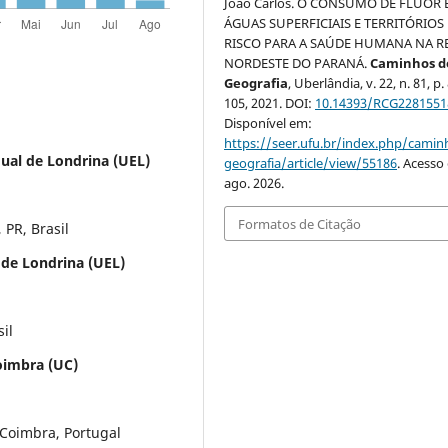
João Carlos. O CONSUMO DE FLÚOR
ÁGUAS SUPERFICIAIS E TERRITÓRIOS
RISCO PARA A SAÚDE HUMANA NA R
NORDESTE DO PARANÁ.
Caminhos d
Geografia
, Uberlândia, v. 22, n. 81, p.
105, 2021. DOI:
10.14393/RCG2281551
Disponível em:
https://seer.ufu.br/index.php/cami
dual de Londrina (UEL)
geografia/article/view/55186
. Acesso
ago. 2026.
Formatos de Citação
PR, Brasil
 de Londrina (UEL)
il
oimbra (UC)
Coimbra, Portugal