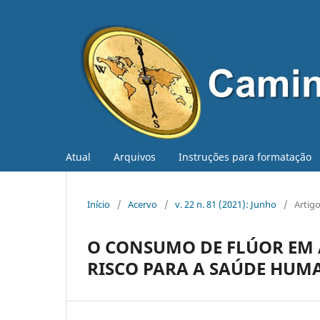
Atual
Arquivos
Instruções para formatação
Início
/
Acervo
/
v. 22 n. 81 (2021): Junho
/
Artig
O CONSUMO DE FLÚOR EM Á
RISCO PARA A SAÚDE HUM