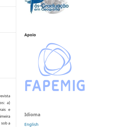
Apoio
vista
os: a)
rais e
Idioma
imeira
 sob a
English