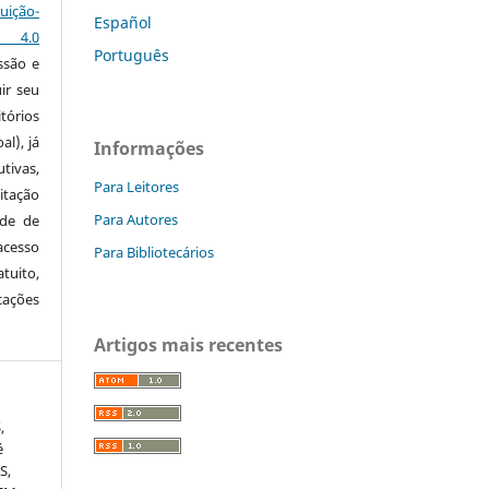
ção-
Español
s 4.0
Português
ssão e
ir seu
tórios
al), já
Informações
tivas,
Para Leitores
itação
Para Autores
ude de
cesso
Para Bibliotecários
tuito,
cações
Artigos mais recentes
,
é
S,