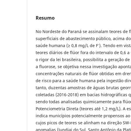
Resumo
No Nordeste do Paraná se assinalam teores de 
superficiais de abastecimento público, acima d
-
saúde humana (≥ 0,8 mg/L de F
). Tendo em vis
teores diários de flúor fora do intervalo de 0,6 a
o rigor da lei brasileira, possibilita a geração d
a fluorose, se objetiva nessa investigação apont
concentrações naturais de flúor obtidas em dre
de risco para a saúde humana pela ingestão dire
tanto, duzentas amostras de águas brutas geor
coletadas (2016-2018) em bacias hidrográficas 
sendo todas analisadas quimicamente para flúor
Potenciometria Direta (teores até 1,2 mg/L). A e
indica municípios potencialmente propensos ao 
cujos picos de teores se alinham na direção SW
anomalias (Jundiai do Sul, Santo Antônio da Plat