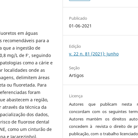
Publicado
01-06-2021
fluoretos em águas
os recomendáveis para a
Edição
ta que a ingestão de
v. 22 n. 81 (2021): Junho
-
 0,8 mg/L de F
, seguindo
e patologias como a cárie e
Seção
ar localidades onde as
Artigos
nagens, delimitem áreas
ta ou fluoretada. Para
referenciadas foram
Licença
que abastecem a região,
Autores que publicam nesta re
 através da técnica da
concordam com os seguintes term
spacialização dos dados,
Autores mantém os direitos auto
risco de fluorose dental
concedem à revista o direito de pr
-NE, como um cinturão de
publicação, com o trabalho licenciado
ina e Jacarezinho).