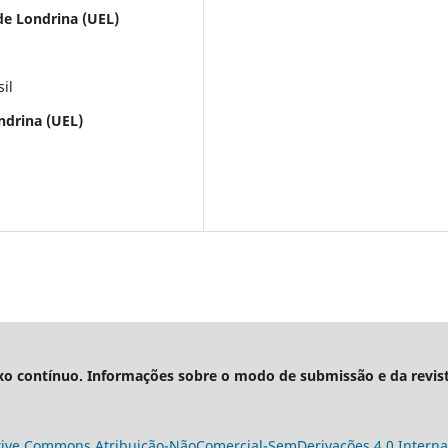
 de Londrina (UEL)
il
ndrina (UEL)
xo contínuo. Informações sobre o modo de submissão e da revis
tive Commons Atribuição-NãoComercial-SemDerivações 4.0 Interna