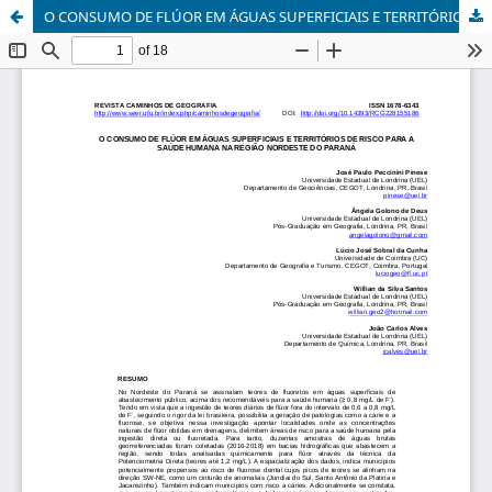
O CONSUMO DE FLÚOR EM ÁGUAS SUPERFICIAIS E TERRITÓRIOS DE RISCO PARA A SAÚDE HUMANA NA REGIÃO NORDESTE DO PARANÁ