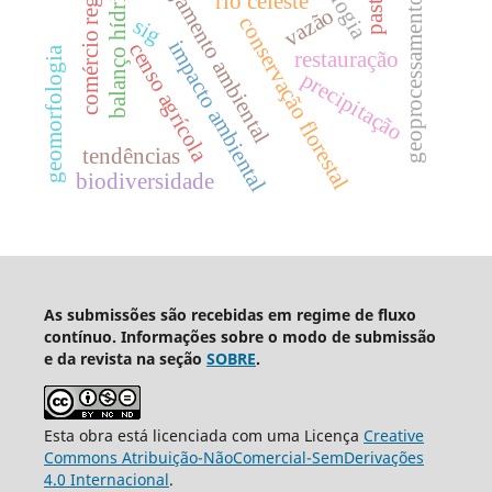
planejamento ambiental
comércio regional
balanço hídrico
rio celeste
geoprocessamento
vazão
conservação florestal
sig
impacto ambiental
censo agrícola
geomorfologia
restauração
precipitação
tendências
biodiversidade
As submissões são recebidas em regime de fluxo
contínuo. Informações sobre o modo de submissão
e da revista na seção
SOBRE
.
Esta obra está licenciada com uma Licença
Creative
Commons Atribuição-NãoComercial-SemDerivações
4.0 Internacional
.