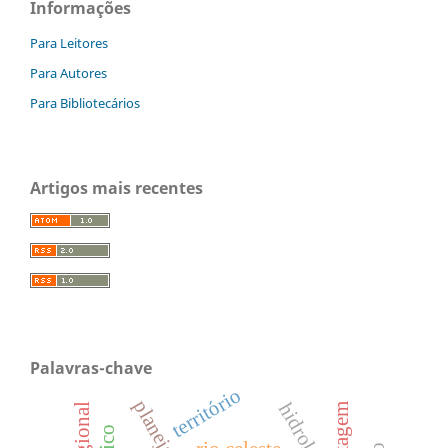
Informações
Para Leitores
Para Autores
Para Bibliotecários
Artigos mais recentes
Palavras-chave
território
hidrologia
pastagem