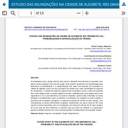
ESTUDO DAS INUNDAÇÕES NA CIDADE DE ALEGRETE, RIO GRANDE DO SUL: PROBABILIDADE E ESPACIALIZAÇÃO DO PERIGO