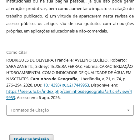
institucionais ou na sua página pessoal), já que isso pode gerar
alterações produtivas, bem como aumentar o impacto e a citação do
trabalho publicado. c) Em virtude de aparecerem nesta revista de
acesso público, os artigos são de uso gratuito, com atribuições
próprias, em aplicações educacionais e não-comerciais.
Como Citar
RODRIGUES DE OLIVEIRA, Francielle; AVELINO CECÍLIO , Roberto;
SARA ZANETTI , Sidney; TEIXEIRA FERRAZ, Fabrina. CARACTERIZAÇÃO
HIDROAMBIENTAL COMO INDICADOR DE QUALIDADE DE ÁGUA EM
NASCENTES.
Caminhos de Geografia
, Uberlândia, v. 21, n. 74, p.
276–294, 2020. DOI:
10.14393/RCG217449953
. Disponível em:
https://seer.ufu.br/index.php/caminhosdegeografia/article/view/4
9953
. Acesso em: 6 ago. 2026.
Formatos de Citação
Enviar Submissão