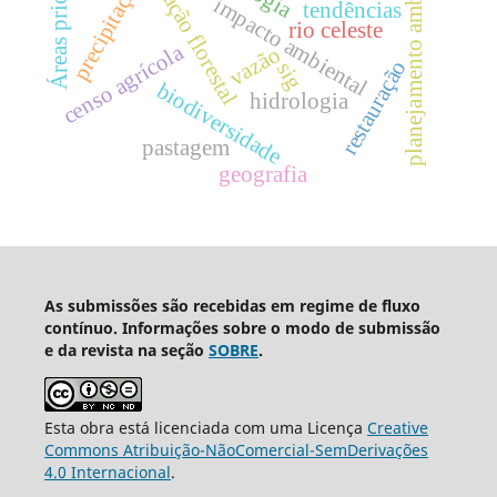
conservação florestal
Áreas prioritárias
planejamento ambiental
precipitação
impacto ambiental
tendências
rio celeste
censo agrícola
vazão
restauração
sig
biodiversidade
hidrologia
pastagem
geografia
As submissões são recebidas em regime de fluxo
contínuo. Informações sobre o modo de submissão
e da revista na seção
SOBRE
.
Esta obra está licenciada com uma Licença
Creative
Commons Atribuição-NãoComercial-SemDerivações
4.0 Internacional
.