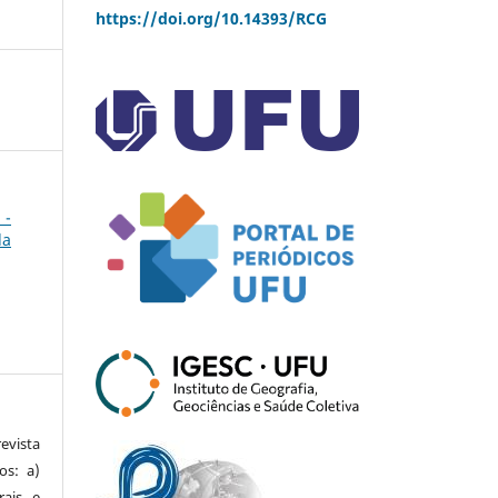
https://doi.org/10.14393/RCG
 -
da
vista
os: a)
rais e