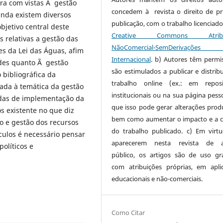
ra com vistas Ã gestão
concedem à revista o direito de pr
ainda existem diversos
publicação, com o trabalho licenciado
bjetivo central deste
Creative Commons Atribui
s relativas a gestão das
NãoComercial-SemDerivaçõe
es da Lei das Águas, afim
Internacional
. b) Autores têm permi
ades quanto Ã gestão
são estimulados a publicar e distribu
o bibliográfica da
trabalho online (ex.: em reposi
nada à temática da gestão
institucionais ou na sua página pesso
adas de implementação da
que isso pode gerar alterações produ
os existente no que diz
bem como aumentar o impacto e a c
o e gestão dos recursos
do trabalho publicado. c) Em virt
áculos é necessário pensar
aparecerem nesta revista de a
políticos e
público, os artigos são de uso gra
com atribuições próprias, em apli
educacionais e não-comerciais.
Como Citar