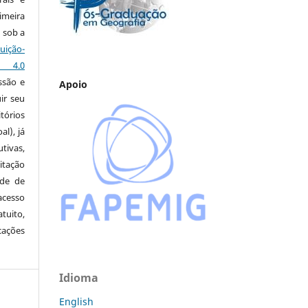
imeira
 sob a
ção-
s 4.0
ssão e
Apoio
ir seu
tórios
al), já
tivas,
itação
ude de
cesso
tuito,
cações
Idioma
English