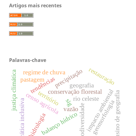
Artigos mais recentes
Palavras-chave
restauração
precipitação
regime de chuva
justiça climática
tendências
pastagem
geografia
impacto ambiental
conservação florestal
território
ensino de geografia
censo agrícola
rio celeste
sig
prática inclusiva
geomorfologia
biodiversidade
vazão
balanço hídrico
hidrologia