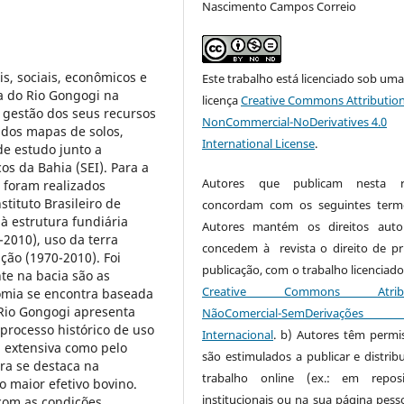
Nascimento Campos Correio
s, sociais, econômicos e
Este trabalho está licenciado sob um
ca do Rio Gongogi na
licença
Creative Commons Attribution
 gestão dos seus recursos
NonCommercial-NoDerivatives 4.0
s dos mapas de solos,
International License
.
de estudo junto a
s da Bahia (SEI). Para a
Autores que publicam nesta re
 foram realizados
tituto Brasileiro de
concordam com os seguintes term
 à estrutura fundiária
Autores mantém os direitos auto
2010), uso da terra
concedem à revista o direito de pr
ção (1970-2010). Foi
publicação, com o trabalho licenciado
te na bacia são as
Creative Commons Atribui
mia se encontra baseada
 Rio Gongogi apresenta
NãoComercial-SemDerivaçõe
processo histórico de uso
Internacional
. b) Autores têm permi
a extensiva como pelo
são estimulados a publicar e distribu
ra se destaca na
trabalho online (ex.: em reposi
 maior efetivo bovino.
institucionais ou na sua página pesso
com as condições