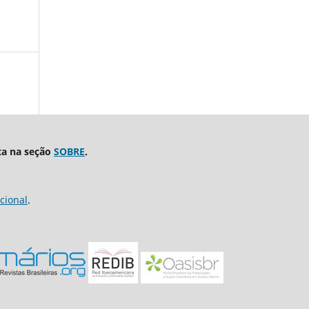
ta na seção
SOBRE
.
cional
.