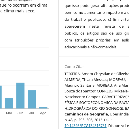
acaueiro ocorrem em clima
que isso pode gerar alterações produ
e clima mais seco.
bem como aumentar o impacto e a c
do trabalho publicado. c) Em virt
aparecerem nesta revista de a
público, os artigos são de uso gra
com atribuições próprias, em apli
educacionais e não-comerciais.
Como Citar
TEIXEIRA, Amom Chrystian de Oliveira
ALMEIDA, Thiara Messias; MOREAU,
Maurício Santana; MOREAU, Ana Mar
Souza dos Santos; CORREIO, Mikaele
Nascimento Campos. CARACTERIZAÇ
FÍSICA E SOCIOECONÔMICA DA BACI
HIDROGRÁFICA DO RIO GONGOGI, BA
Caminhos de Geografia
, Uberlândia,
n. 43, p. 293–306, 2012. DOI:
10.14393/RCG134316731
. Disponível 