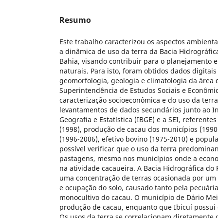
Resumo
Este trabalho caracterizou os aspectos ambientai
a dinâmica de uso da terra da Bacia Hidrográfi
Bahia, visando contribuir para o planejamento e
naturais. Para isto, foram obtidos dados digitai
geomorfologia, geologia e climatologia da área 
Superintendência de Estudos Sociais e Econômico
caracterização socioeconômica e do uso da terra
levantamentos de dados secundários junto ao Ins
Geografia e Estatística (IBGE) e a SEI, referentes
(1998), produção de cacau dos municípios (1990-
(1996-2006), efetivo bovino (1975-2010) e popula
possível verificar que o uso da terra predominan
pastagens, mesmo nos municípios onde a econo
na atividade cacaueira. A Bacia Hidrográfica do
uma concentração de terras ocasionada por um 
e ocupação do solo, causado tanto pela pecuári
monocultivo do cacau. O município de Dário Mei
produção de cacau, enquanto que Ibicuí possui o
Os usos da terra se correlacionam diretamente 