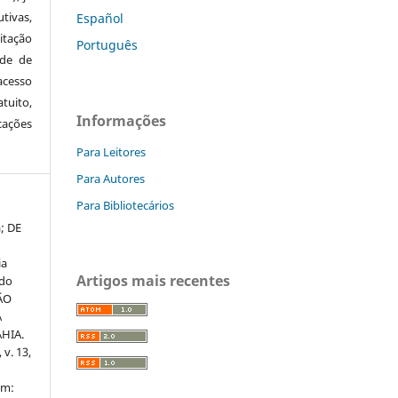
tivas,
Español
itação
Português
ude de
cesso
tuito,
Informações
cações
Para Leitores
Para Autores
Para Bibliotecários
; DE
ia
Artigos mais recentes
 do
ÃO
A
HIA.
 v. 13,
em: