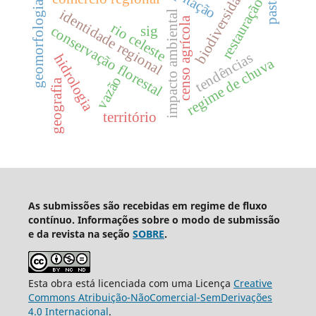
biodiversidade
restauração
geomorfologia
identidade regional
impacto ambiental
censo agrícola
rio celeste
conservação florestal
sig
tendências
hidrologia
regime de chuva
vazão
geografia
território
As submissões são recebidas em regime de fluxo
contínuo. Informações sobre o modo de submissão
e da revista na seção
SOBRE
.
Esta obra está licenciada com uma Licença
Creative
Commons Atribuição-NãoComercial-SemDerivações
4.0 Internacional
.