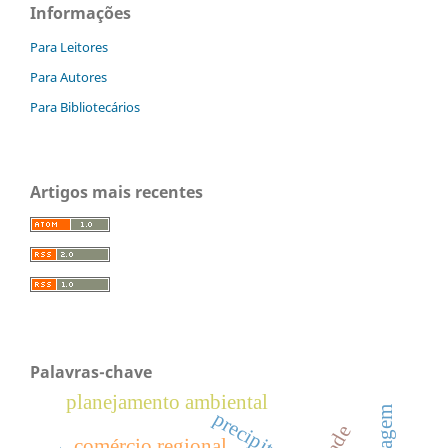
Informações
Para Leitores
Para Autores
Para Bibliotecários
Artigos mais recentes
Palavras-chave
planejamento ambiental
pastagem
precipitação
comércio regional