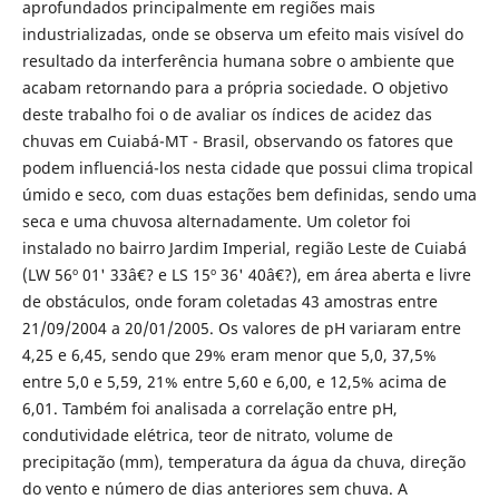
aprofundados principalmente em regiões mais
industrializadas, onde se observa um efeito mais visível do
resultado da interferência humana sobre o ambiente que
acabam retornando para a própria sociedade. O objetivo
deste trabalho foi o de avaliar os índices de acidez das
chuvas em Cuiabá-MT - Brasil, observando os fatores que
podem influenciá-los nesta cidade que possui clima tropical
úmido e seco, com duas estações bem definidas, sendo uma
seca e uma chuvosa alternadamente. Um coletor foi
instalado no bairro Jardim Imperial, região Leste de Cuiabá
(LW 56º 01' 33â€? e LS 15º 36' 40â€?), em área aberta e livre
de obstáculos, onde foram coletadas 43 amostras entre
21/09/2004 a 20/01/2005. Os valores de pH variaram entre
4,25 e 6,45, sendo que 29% eram menor que 5,0, 37,5%
entre 5,0 e 5,59, 21% entre 5,60 e 6,00, e 12,5% acima de
6,01. Também foi analisada a correlação entre pH,
condutividade elétrica, teor de nitrato, volume de
precipitação (mm), temperatura da água da chuva, direção
do vento e número de dias anteriores sem chuva. A