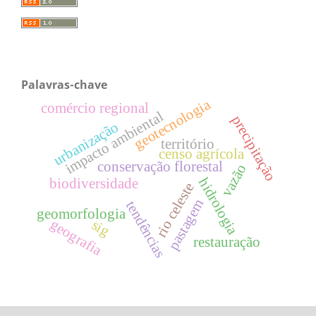
Palavras-chave
geotecnologia
comércio regional
impacto ambiental
precipitação
urbanização
território
censo agrícola
conservação florestal
vazão
hidrologia
biodiversidade
rio celeste
pastagem
tendências
geomorfologia
geografia
sig
restauração