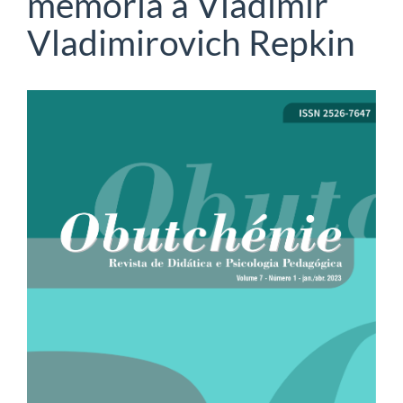
memória a Vladimir
Vladimirovich Repkin
Barra
lateral
de
artigos