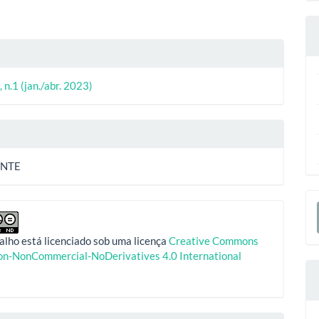
ipal
.
lhes
, n.1 (jan./abr. 2023)
o
ENTE
E
S
alho está licenciado sob uma licença
Creative Commons
ion-NonCommercial-NoDerivatives 4.0 International