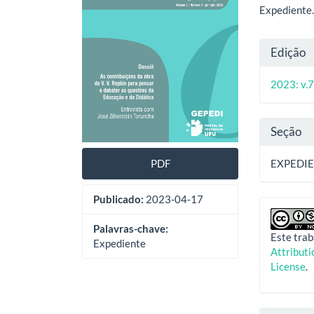
artigos
princ
Expediente
Deta
Edição
do
2023: v.7
artig
Seção
PDF
EXPEDI
Publicado:
2023-04-17
Palavras-chave:
Este trab
Expediente
Attribut
License
.