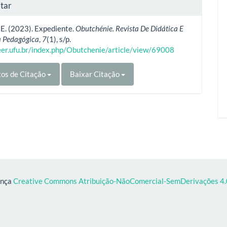
tar
, E. (2023). Expediente.
Obutchénie. Revista De Didática E
a Pedagógica
,
7
(1), s/p.
seer.ufu.br/index.php/Obutchenie/article/view/69008
os de Citação
Baixar Citação
ença
Creative Commons Atribuição-NãoComercial-SemDerivações 4.0