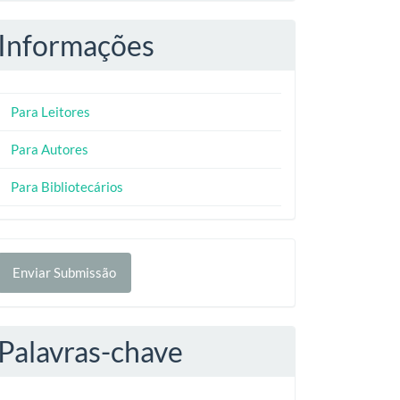
Informações
Para Leitores
Para Autores
Para Bibliotecários
nviar
Enviar Submissão
ubmissão
Palavras-chave