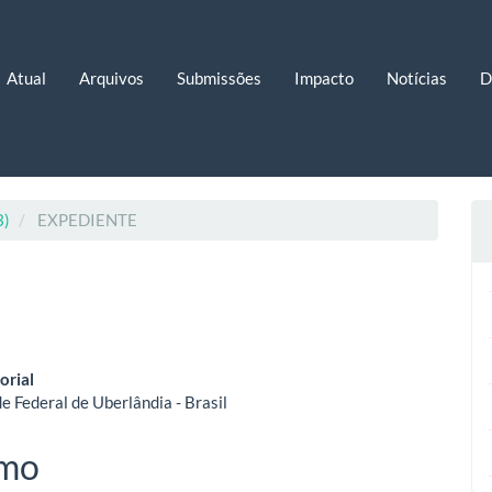
Atual
Arquivos
Submissões
Impacto
Notícias
D
3)
EXPEDIENTE
eúdo
orial
e Federal de Uberlândia - Brasil
o
mo