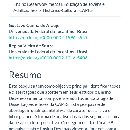
Ensino Desenvolvimental, Educação de Jovens e
Adultos, Teoria Histórico-Cultural, CAPES
Conteúdo
Gustavo Cunha de Araujo
Universidade Federal do Tocantins - Brasil
do
https://orcid.org/0000-0002-1996-5959
artigo
Regina Vieira de Souza
Universidade Federal do Tocantins - Brasil
principal
https://orcid.org/0000-0002-1216-5406
Resumo
Esta pesquisa tem como objetivo principal identificar teses
e dissertações que abordem em seus estudos o Ensino
Desenvolvimental com jovens e adultos no Catálogo de
Dissertações e Teses da CAPES. Esta pesquisa é de
abordagem quali-quantitativa, de caráter descritivo e
bibliográfico. A forma de análise dos dados seguiu a técnica
da pesquisa interpretativa. Conseguimos identificar 59
pesquisas sobre Ensino Desenvolvimental (apenas com a