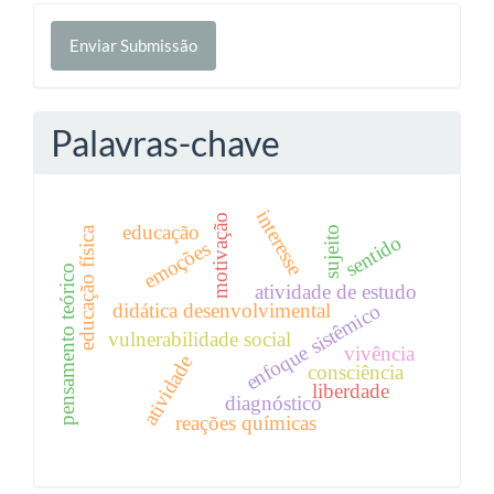
Enviar
Enviar Submissão
Submissão
Palavras-chave
interesse
motivação
educação
sujeito
educação física
sentido
emoções
pensamento teórico
atividade de estudo
didática desenvolvimental
enfoque sistêmico
vulnerabilidade social
vivência
atividade
consciência
liberdade
diagnóstico
reações químicas