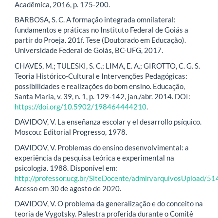
Acadêmica, 2016, p. 175-200.
BARBOSA, S. C. A formação integrada omnilateral:
fundamentos e práticas no Instituto Federal de Goiás a
partir do Proeja. 201f. Tese (Doutorado em Educação).
Universidade Federal de Goiás, BC-UFG, 2017.
CHAVES, M.; TULESKI, S. C.; LIMA, E. A.; GIROTTO, C. G. S.
Teoria Histórico-Cultural e Intervenções Pedagógicas:
possibilidades e realizações do bom ensino. Educação,
Santa Maria, v. 39, n. 1, p. 129-142, jan./abr. 2014. DOI:
https://doi.org/10.5902/198464444210
.
DAVIDOV, V. La enseñanza escolar y el desarrollo psíquico.
Moscou: Editorial Progresso, 1978.
DAVIDOV, V. Problemas do ensino desenvolvimental: a
experiência da pesquisa teórica e experimental na
psicologia. 1988. Disponível em:
http://professor.ucg.br/SiteDocente/admin/arquivosUpload/5
Acesso em 30 de agosto de 2020.
DAVIDOV, V. O problema da generalização e do conceito na
teoria de Vygotsky. Palestra proferida durante o Comitê