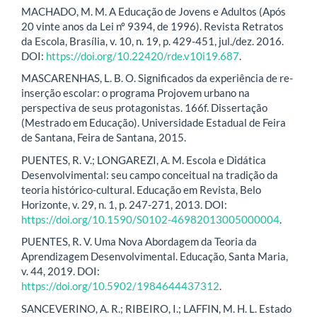
MACHADO, M. M. A Educação de Jovens e Adultos (Após
20 vinte anos da Lei nº 9394, de 1996). Revista Retratos
da Escola, Brasília, v. 10, n. 19, p. 429-451, jul./dez. 2016.
DOI:
https://doi.org/10.22420/rde.v10i19.687
.
MASCARENHAS, L. B. O. Significados da experiência de re-
inserção escolar: o programa Projovem urbano na
perspectiva de seus protagonistas. 166f. Dissertação
(Mestrado em Educação). Universidade Estadual de Feira
de Santana, Feira de Santana, 2015.
PUENTES, R. V.; LONGAREZI, A. M. Escola e Didática
Desenvolvimental: seu campo conceitual na tradição da
teoria histórico-cultural. Educação em Revista, Belo
Horizonte, v. 29, n. 1, p. 247-271, 2013. DOI:
https://doi.org/10.1590/S0102-46982013005000004
.
PUENTES, R. V. Uma Nova Abordagem da Teoria da
Aprendizagem Desenvolvimental. Educação, Santa Maria,
v. 44, 2019. DOI:
https://doi.org/10.5902/1984644437312
.
SANCEVERINO, A. R.; RIBEIRO, I.; LAFFIN, M. H. L. Estado