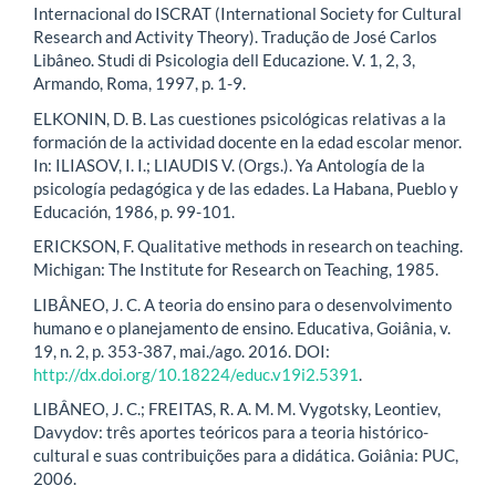
Internacional do ISCRAT (International Society for Cultural
Research and Activity Theory). Tradução de José Carlos
Libâneo. Studi di Psicologia dell Educazione. V. 1, 2, 3,
Armando, Roma, 1997, p. 1-9.
ELKONIN, D. B. Las cuestiones psicológicas relativas a la
formación de la actividad docente en la edad escolar menor.
In: ILIASOV, I. I.; LIAUDIS V. (Orgs.). Ya Antología de la
psicología pedagógica y de las edades. La Habana, Pueblo y
Educación, 1986, p. 99-101.
ERICKSON, F. Qualitative methods in research on teaching.
Michigan: The Institute for Research on Teaching, 1985.
LIBÂNEO, J. C. A teoria do ensino para o desenvolvimento
humano e o planejamento de ensino. Educativa, Goiânia, v.
19, n. 2, p. 353-387, mai./ago. 2016. DOI:
http://dx.doi.org/10.18224/educ.v19i2.5391
.
LIBÂNEO, J. C.; FREITAS, R. A. M. M. Vygotsky, Leontiev,
Davydov: três aportes teóricos para a teoria histórico-
cultural e suas contribuições para a didática. Goiânia: PUC,
2006.