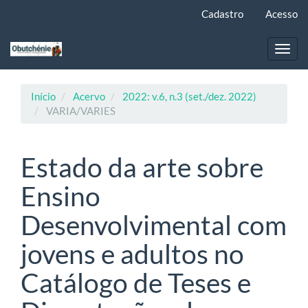
Navegação
Cadastro
Acesso
Principal
Conteúdo
principal
Toggl
Barra
navig
Lateral
Início
Acervo
2022: v.6, n.3 (set./dez. 2022)
VARIA/VARIES
Estado da arte sobre
Ensino
Desenvolvimental com
jovens e adultos no
Catálogo de Teses e