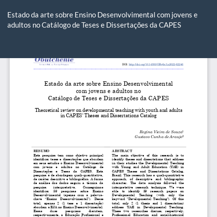
Voltar
aos
Estado da arte sobre Ensino Desenvolvimental com jovens e
Detalhes
adultos no Catálogo de Teses e Dissertações da CAPES
do
Artigo
Ba
Ba
P