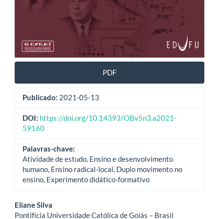
PDF
Publicado:
2021-05-13
DOI:
https://doi.org/10.14393/OBv5n3.a2021-
59160
Palavras-chave:
Atividade de estudo, Ensino e desenvolvimento
humano, Ensino radical-local, Duplo movimento no
ensino, Experimento didático-formativo
Conteúdo
Eliane Silva
Pontifícia Universidade Católica de Goiás – Brasil