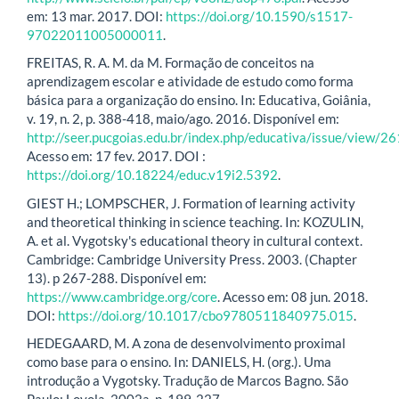
em: 13 mar. 2017. DOI:
https://doi.org/10.1590/s1517-
97022011005000011
.
FREITAS, R. A. M. da M. Formação de conceitos na
aprendizagem escolar e atividade de estudo como forma
básica para a organização do ensino. In: Educativa, Goiânia,
v. 19, n. 2, p. 388-418, maio/ago. 2016. Disponível em:
http://seer.pucgoias.edu.br/index.php/educativa/issue/view/2
Acesso em: 17 fev. 2017. DOI :
https://doi.org/10.18224/educ.v19i2.5392
.
GIEST H.; LOMPSCHER, J. Formation of learning activity
and theoretical thinking in science teaching. In: KOZULIN,
A. et al. Vygotsky's educational theory in cultural context.
Cambridge: Cambridge University Press. 2003. (Chapter
13). p 267-288. Disponível em:
https://www.cambridge.org/core
. Acesso em: 08 jun. 2018.
DOI:
https://doi.org/10.1017/cbo9780511840975.015
.
HEDEGAARD, M. A zona de desenvolvimento proximal
como base para o ensino. In: DANIELS, H. (org.). Uma
introdução a Vygotsky. Tradução de Marcos Bagno. São