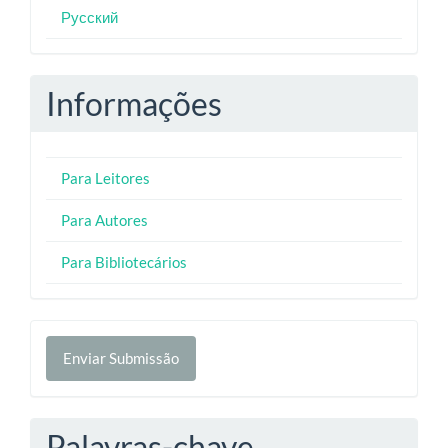
Русский
Informações
Para Leitores
Para Autores
Para Bibliotecários
Enviar
Enviar Submissão
Submissão
Palavras-chave