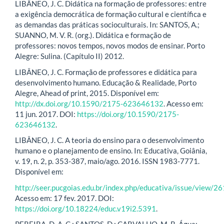
LIBÂNEO, J. C. Didática na formação de professores: entre
a exigência democrática de formação cultural e científica e
as demandas das práticas socioculturais. In: SANTOS, A.;
SUANNO, M. V. R. (org.). Didática e formação de
professores: novos tempos, novos modos de ensinar. Porto
Alegre: Sulina. (Capítulo II) 2012.
LIBÂNEO, J. C. Formação de professores e didática para
desenvolvimento humano. Educação & Realidade, Porto
Alegre, Ahead of print, 2015. Disponível em:
http://dx.doi.org/10.1590/2175-623646132
. Acesso em:
11 jun. 2017. DOI:
https://doi.org/10.1590/2175-
623646132
.
LIBÂNEO, J. C. A teoria do ensino para o desenvolvimento
humano e o planejamento de ensino. In: Educativa, Goiânia,
v. 19, n. 2, p. 353-387, maio/ago. 2016. ISSN 1983-7771.
Disponível em:
http://seer.pucgoias.edu.br/index.php/educativa/issue/view/2
Acesso em: 17 fev. 2017. DOI:
https://doi.org/10.18224/educ.v19i2.5391
.