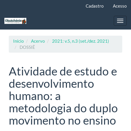
Navegação
Cadastro
Acesso
Principal
Conteúdo
principal
Toggl
Barra
navig
Lateral
Início
Acervo
2021: v.5, n.3 (set./dez. 2021)
DOSSIÊ
Atividade de estudo e
desenvolvimento
humano: a
metodologia do duplo
movimento no ensino