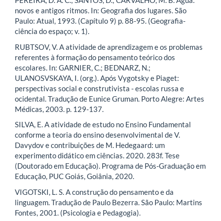
PEREIRA, D. A. C.; SANTOS, D.; CARVALHO, M. B. Água:
novos e antigos ritmos. In: Geografia dos lugares. São
Paulo: Atual, 1993. (Capítulo 9) p. 88-95. (Geografia-
ciência do espaço; v. 1).
RUBTSOV, V. A atividade de aprendizagem e os problemas
referentes à formação do pensamento teórico dos
escolares. In: GARNIER, C.; BEDNARZ, N.;
ULANOSVSKAYA, I. (org.). Após Vygotsky e Piaget:
perspectivas social e construtivista - escolas russa e
ocidental. Tradução de Eunice Gruman. Porto Alegre: Artes
Médicas, 2003. p. 129-137.
SILVA, E. A atividade de estudo no Ensino Fundamental
conforme a teoria do ensino desenvolvimental de V.
Davydov e contribuições de M. Hedegaard: um
experimento didático em ciências. 2020. 283f. Tese
(Doutorado em Educação). Programa de Pós-Graduação em
Educação, PUC Goiás, Goiânia, 2020.
VIGOTSKI, L. S. A construção do pensamento e da
linguagem. Tradução de Paulo Bezerra. São Paulo: Martins
Fontes, 2001. (Psicologia e Pedagogia).