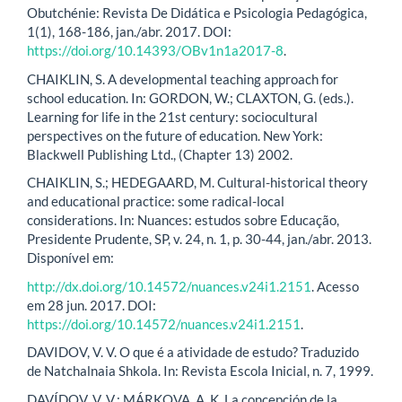
Obutchénie: Revista De Didática e Psicologia Pedagógica,
1(1), 168-186, jan./abr. 2017. DOI:
https://doi.org/10.14393/OBv1n1a2017-8
.
CHAIKLIN, S. A developmental teaching approach for
school education. In: GORDON, W.; CLAXTON, G. (eds.).
Learning for life in the 21st century: sociocultural
perspectives on the future of education. New York:
Blackwell Publishing Ltd., (Chapter 13) 2002.
CHAIKLIN, S.; HEDEGAARD, M. Cultural-historical theory
and educational practice: some radical-local
considerations. In: Nuances: estudos sobre Educação,
Presidente Prudente, SP, v. 24, n. 1, p. 30-44, jan./abr. 2013.
Disponível em:
http://dx.doi.org/10.14572/nuances.v24i1.2151
. Acesso
em 28 jun. 2017. DOI:
https://doi.org/10.14572/nuances.v24i1.2151
.
DAVIDOV, V. V. O que é a atividade de estudo? Traduzido
de Natchalnaia Shkola. In: Revista Escola Inicial, n. 7, 1999.
DAVÍDOV, V. V.; MÁRKOVA, A. K. La concepción de la