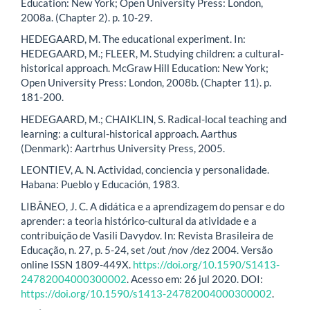
Education: New York; Open University Press: London,
2008a. (Chapter 2). p. 10-29.
HEDEGAARD, M. The educational experiment. In:
HEDEGAARD, M.; FLEER, M. Studying children: a cultural-
historical approach. McGraw Hill Education: New York;
Open University Press: London, 2008b. (Chapter 11). p.
181-200.
HEDEGAARD, M.; CHAIKLIN, S. Radical-local teaching and
learning: a cultural-historical approach. Aarthus
(Denmark): Aartrhus University Press, 2005.
LEONTIEV, A. N. Actividad, conciencia y personalidade.
Habana: Pueblo y Educación, 1983.
LIBÂNEO, J. C. A didática e a aprendizagem do pensar e do
aprender: a teoria histórico-cultural da atividade e a
contribuição de Vasili Davydov. In: Revista Brasileira de
Educação, n. 27, p. 5-24, set /out /nov /dez 2004. Versão
online ISSN 1809-449X.
https://doi.org/10.1590/S1413-
24782004000300002
. Acesso em: 26 jul 2020. DOI:
https://doi.org/10.1590/s1413-24782004000300002
.