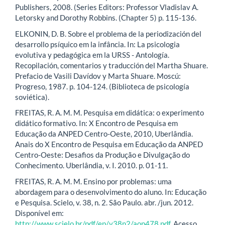
Publishers, 2008. (Series Editors: Professor Vladislav A.
Letorsky and Dorothy Robbins. (Chapter 5) p. 115-136.
ELKONIN, D. B. Sobre el problema de la periodización del
desarrollo psíquico em la infância. In: La psicologia
evolutiva y pedagógica em la URSS - Antología.
Recopilación, comentarios y traducción del Martha Shuare.
Prefacio de Vasili Davídov y Marta Shuare. Moscú:
Progreso, 1987. p. 104-124. (Biblioteca de psicología
soviética).
FREITAS, R. A. M. M. Pesquisa em didática: o experimento
didático formativo. In: X Encontro de Pesquisa em
Educação da ANPED Centro-Oeste, 2010, Uberlândia.
Anais do X Encontro de Pesquisa em Educação da ANPED
Centro-Oeste: Desafios da Produção e Divulgação do
Conhecimento. Uberlândia, v. I. 2010. p. 01-11.
FREITAS, R. A. M. M. Ensino por problemas: uma
abordagem para o desenvolvimento do aluno. In: Educação
e Pesquisa. Scielo, v. 38, n. 2. São Paulo. abr. /jun. 2012.
Disponível em:
http://www.scielo.br/pdf/ep/v38n2/aop478.pdf
. Acesso