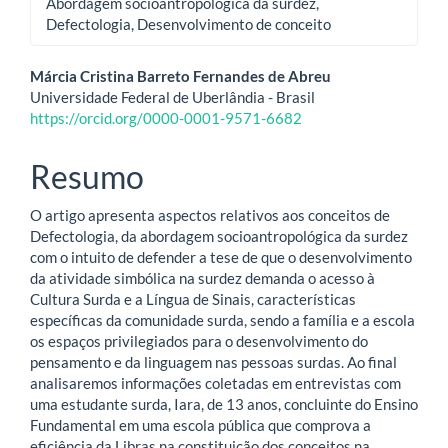
Abordagem socioantropológica da surdez,
Defectologia, Desenvolvimento de conceito
Conteúdo
Márcia Cristina Barreto Fernandes de Abreu
Universidade Federal de Uberlândia - Brasil
do
https://orcid.org/0000-0001-9571-6682
artigo
Resumo
principal
O artigo apresenta aspectos relativos aos conceitos de
Defectologia, da abordagem socioantropológica da surdez
com o intuito de defender a tese de que o desenvolvimento
da atividade simbólica na surdez demanda o acesso à
Cultura Surda e a Língua de Sinais, características
específicas da comunidade surda, sendo a família e a escola
os espaços privilegiados para o desenvolvimento do
pensamento e da linguagem nas pessoas surdas. Ao final
analisaremos informações coletadas em entrevistas com
uma estudante surda, Iara, de 13 anos, concluinte do Ensino
Fundamental em uma escola pública que comprova a
eficiência da Libras na constituição dos conceitos na