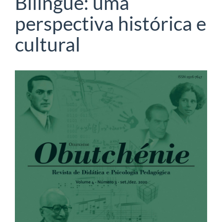
Bilíngue: uma
perspectiva histórica e
cultural
Barra
lateral
de
artigos