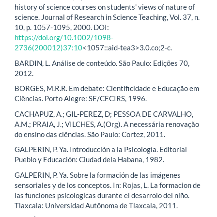
history of science courses on students' views of nature of
science. Journal of Research in Science Teaching, Vol. 37, n.
10, p. 1057-1095, 2000. DOI:
https://doi.org/10.1002/1098-
2736(200012)37:10
<1057::aid-tea3>3.0.co;2-c.
BARDIN, L. Análise de conteúdo. São Paulo: Edições 70,
2012.
BORGES, M.R.R. Em debate: Cientificidade e Educação em
Ciências. Porto Alegre: SE/CECIRS, 1996.
CACHAPUZ, A.; GIL-PEREZ, D; PESSOA DE CARVALHO,
A.M.; PRAIA, J.; VILCHES, A.(Org). A necessária renovação
do ensino das ciências. São Paulo: Cortez, 2011.
GALPERIN, P. Ya. Introducción a la Psicología. Editorial
Pueblo y Educación: Ciudad dela Habana, 1982.
GALPERIN, P. Ya. Sobre la formación de las imágenes
sensoriales y de los conceptos. In: Rojas, L. La formacion de
las funciones psicologicas durante el desarrolo del niño.
Tlaxcala: Universidad Autônoma de Tlaxcala, 2011.