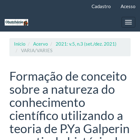
Navegação
Cadastro
Acesso
Principal
Conteúdo
principal
Toggl
Barra
navig
Lateral
Início
Acervo
2021: v.5, n.3 (set./dez. 2021)
VARIA/VARIES
Formação de conceito
sobre a natureza do
conhecimento
científico utilizando a
teoria de P.Ya Galperin