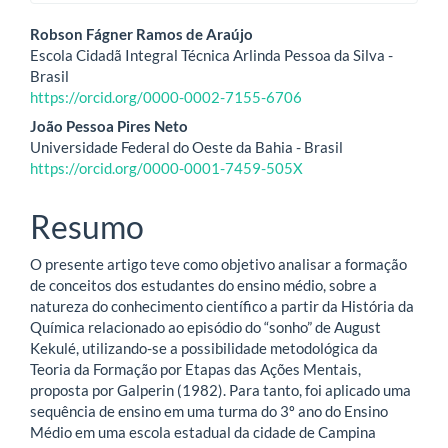
Conteúdo
Robson Fágner Ramos de Araújo
Escola Cidadã Integral Técnica Arlinda Pessoa da Silva -
do
Brasil
https://orcid.org/0000-0002-7155-6706
artigo
João Pessoa Pires Neto
principal
Universidade Federal do Oeste da Bahia - Brasil
https://orcid.org/0000-0001-7459-505X
Resumo
O presente artigo teve como objetivo analisar a formação
de conceitos dos estudantes do ensino médio, sobre a
natureza do conhecimento científico a partir da História da
Química relacionado ao episódio do “sonho” de August
Kekulé, utilizando-se a possibilidade metodológica da
Teoria da Formação por Etapas das Ações Mentais,
proposta por Galperin (1982). Para tanto, foi aplicado uma
sequência de ensino em uma turma do 3º ano do Ensino
Médio em uma escola estadual da cidade de Campina