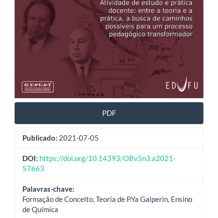
PDF
Publicado:
2021-07-05
DOI:
https://doi.org/10.14393/OBv5n3.a2021-
57663
Palavras-chave:
Formação de Conceito, Teoria de P.Ya Galperin, Ensino
de Química