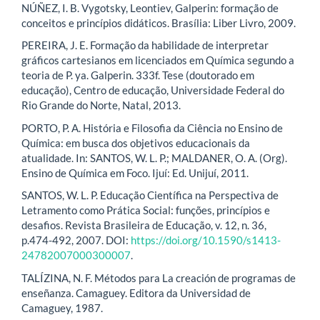
NÚÑEZ, I. B. Vygotsky, Leontiev, Galperin: formação de
conceitos e princípios didáticos. Brasília: Liber Livro, 2009.
PEREIRA, J. E. Formação da habilidade de interpretar
gráficos cartesianos em licenciados em Química segundo a
teoria de P. ya. Galperin. 333f. Tese (doutorado em
educação), Centro de educação, Universidade Federal do
Rio Grande do Norte, Natal, 2013.
PORTO, P. A. História e Filosofia da Ciência no Ensino de
Química: em busca dos objetivos educacionais da
atualidade. In: SANTOS, W. L. P.; MALDANER, O. A. (Org).
Ensino de Química em Foco. Ijuí: Ed. Unijuí, 2011.
SANTOS, W. L. P. Educação Científica na Perspectiva de
Letramento como Prática Social: funções, princípios e
desafios. Revista Brasileira de Educação, v. 12, n. 36,
p.474-492, 2007. DOI:
https://doi.org/10.1590/s1413-
24782007000300007
.
TALÍZINA, N. F. Métodos para La creación de programas de
enseñanza. Camaguey. Editora da Universidad de
Camaguey, 1987.