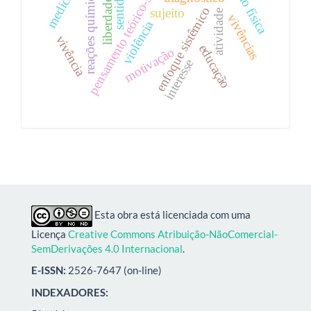
pensamento teórico-sistêmico
reações químicas
sentido
liberdade
enfoque sistêmico
sujeito
atividade
vivências
violência
vivência
educação
motivação
interesse
Esta obra está licenciada com uma
Licença
Creative Commons Atribuição-NãoComercial-
SemDerivações 4.0 Internacional
.
E-ISSN:
2526-7647 (on-line)
INDEXADORES: