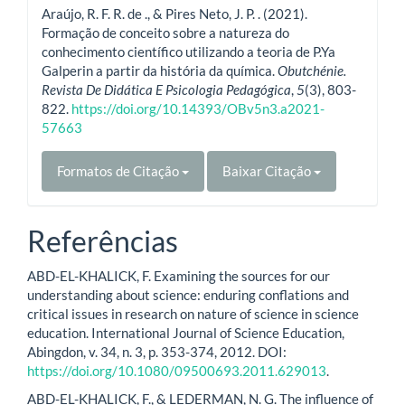
Araújo, R. F. R. de ., & Pires Neto, J. P. . (2021).
Formação de conceito sobre a natureza do
conhecimento científico utilizando a teoria de P.Ya
Galperin a partir da história da química.
Obutchénie.
Revista De Didática E Psicologia Pedagógica
,
5
(3), 803-
822.
https://doi.org/10.14393/OBv5n3.a2021-
57663
Formatos de Citação
Baixar Citação
Referências
ABD-EL-KHALICK, F. Examining the sources for our
understanding about science: enduring conflations and
critical issues in research on nature of science in science
education. International Journal of Science Education,
Abingdon, v. 34, n. 3, p. 353-374, 2012. DOI:
https://doi.org/10.1080/09500693.2011.629013
.
ABD-EL-KHALICK, F., & LEDERMAN, N. G. The influence of