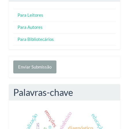
Para Leitores
Para Autores
Para Bibliotecários
Enviar
Enviar Submissão
Submissão
Palavras-chave
emoções
medicalização
educação física
diagnóstico