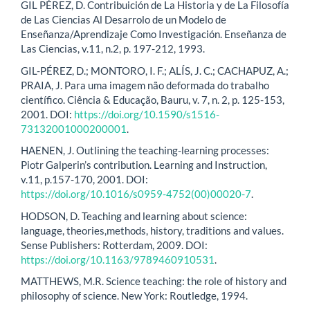
GIL PÉREZ, D. Contribuición de La Historia y de La Filosofía
de Las Ciencias Al Desarrolo de un Modelo de
Enseñanza/Aprendizaje Como Investigación. Enseñanza de
Las Ciencias, v.11, n.2, p. 197-212, 1993.
GIL-PÉREZ, D.; MONTORO, I. F.; ALÍS, J. C.; CACHAPUZ, A.;
PRAIA, J. Para uma imagem não deformada do trabalho
científico. Ciência & Educação, Bauru, v. 7, n. 2, p. 125-153,
2001. DOI:
https://doi.org/10.1590/s1516-
73132001000200001
.
HAENEN, J. Outlining the teaching-learning processes:
Piotr Galperin’s contribution. Learning and Instruction,
v.11, p.157-170, 2001. DOI:
https://doi.org/10.1016/s0959-4752(00)00020-7
.
HODSON, D. Teaching and learning about science:
language, theories,methods, history, traditions and values.
Sense Publishers: Rotterdam, 2009. DOI:
https://doi.org/10.1163/9789460910531
.
MATTHEWS, M.R. Science teaching: the role of history and
philosophy of science. New York: Routledge, 1994.