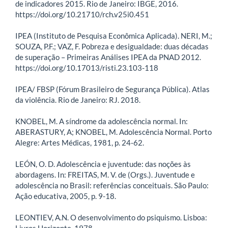
de indicadores 2015. Rio de Janeiro: IBGE, 2016.
https://doi.org/10.21710/rch.v25i0.451
IPEA (Instituto de Pesquisa Econômica Aplicada). NERI, M.;
SOUZA, P.F.; VAZ, F. Pobreza e desigualdade: duas décadas
de superação – Primeiras Análises IPEA da PNAD 2012.
https://doi.org/10.17013/risti.23.103-118
IPEA/ FBSP (Fórum Brasileiro de Segurança Pública). Atlas
da violência. Rio de Janeiro: RJ. 2018.
KNOBEL, M. A síndrome da adolescência normal. In:
ABERASTURY, A; KNOBEL, M. Adolescência Normal. Porto
Alegre: Artes Médicas, 1981, p. 24-62.
LEÓN, O. D. Adolescência e juventude: das noções às
abordagens. In: FREITAS, M. V. de (Orgs.). Juventude e
adolescência no Brasil: referências conceituais. São Paulo:
Ação educativa, 2005, p. 9-18.
LEONTIEV, A.N. O desenvolvimento do psiquismo. Lisboa:
Livros Horizonte, 1978.