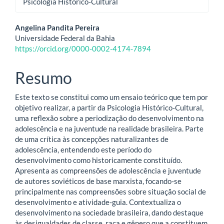
Psicologia Histórico-Cultural
Conteúdo
Angelina Pandita Pereira
Universidade Federal da Bahia
do
https://orcid.org/0000-0002-4174-7894
artigo
Resumo
principal
Este texto se constitui como um ensaio teórico que tem por
objetivo realizar, a partir da Psicologia Histórico-Cultural,
uma reflexão sobre a periodização do desenvolvimento na
adolescência e na juventude na realidade brasileira. Parte
de uma crítica às concepções naturalizantes de
adolescência, entendendo este período do
desenvolvimento como historicamente constituído.
Apresenta as compreensões de adolescência e juventude
de autores soviéticos de base marxista, focando-se
principalmente nas compreensões sobre situação social de
desenvolvimento e atividade-guia. Contextualiza o
desenvolvimento na sociedade brasileira, dando destaque
às desigualdades de classe, raça e gênero que a constituem,