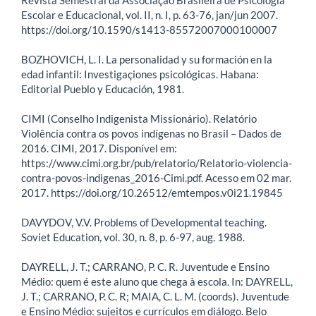
Escolar e Educacional, vol. II, n. I, p. 63-76, jan/jun 2007.
https://doi.org/10.1590/s1413-85572007000100007
BOZHOVICH, L. I. La personalidad y su formación en la
edad infantil: Investigaçiones psicológicas. Habana:
Editorial Pueblo y Educación, 1981.
CIMI (Conselho Indigenista Missionário). Relatório
Violência contra os povos indígenas no Brasil – Dados de
2016. CIMI, 2017. Disponível em:
https://www.cimi.org.br/pub/relatorio/Relatorio-violencia-
contra-povos-indigenas_2016-Cimi.pdf. Acesso em 02 mar.
2017. https://doi.org/10.26512/emtempos.v0i21.19845
DAVYDOV, V.V. Problems of Developmental teaching.
Soviet Education, vol. 30, n. 8, p. 6-97, aug. 1988.
DAYRELL, J. T.; CARRANO, P. C. R. Juventude e Ensino
Médio: quem é este aluno que chega à escola. In: DAYRELL,
J. T.; CARRANO, P. C. R; MAIA, C. L. M. (coords). Juventude
e Ensino Médio: sujeitos e currículos em diálogo. Belo