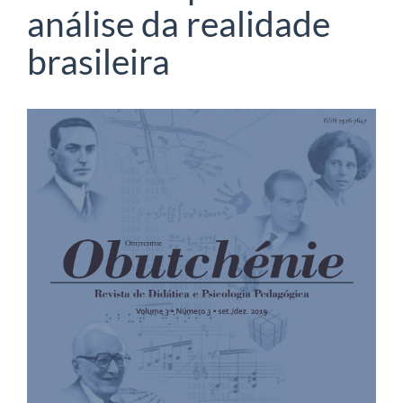
análise da realidade
brasileira
Barra
lateral
de
artigos