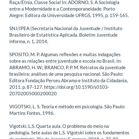
Raça/Etnia, Classe Social In: ADORNO, S. A Sociologia
entre a Modernidade e a Contemporaneidade. Porto
Alegre: Editora da Universidade UFRGS, 1995, p. 159-165.
SNJ/IPEA (Secretaria Nacional da Juventude / Instituto
Brasileiro de Estatística Aplicada. Boletim Juventude
informa, n. 1, 2014.
SPOSITO, M. P. Algumas reflexões e muitas indagações
sobre as relações entre juventude e escola no Brasil. In:
ABRAMO, H. W.; BRANCO, P. P. M. Retratos da juventude
brasileira: análises de uma pesquisa nacional. São Paulo:
Editora Fundação Perseu Abramo e Instituto da Cidadania,
2011. p. 87-127. https://doi.org/10.1590/s0103-
20702005000200020
VIGOTSKI, L. S. Teoria e método em psicologia. São Paulo:
Martins Fontes, 1996.
Vigotski, L.S. Quarta aula. O problema do meio na
pedologia. Sete aulas de L.S. Vigotski sobre os fundamentos
da pedologia. Rio de Janeiro: E-papers, 2018, p. 73-92.