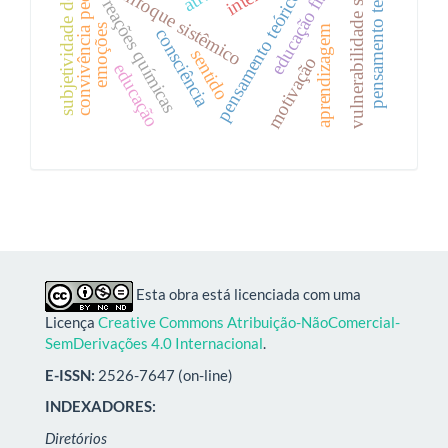
pensamento teórico-sistêmico
convivência pedagógica
subjetividade docente
pensamento teórico
vulnerabilidade social
educação física
enfoque sistêmico
reações químicas
emoções
aprendizagem
consciência
sentido
motivação
educação
Esta obra está licenciada com uma
Licença
Creative Commons Atribuição-NãoComercial-
SemDerivações 4.0 Internacional
.
E-ISSN:
2526-7647 (on-line)
INDEXADORES:
Diretórios