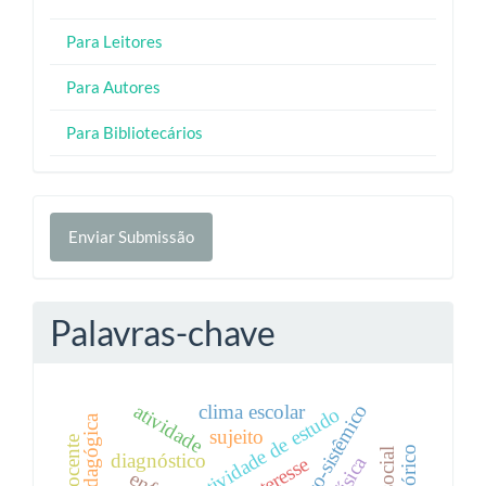
Para Leitores
Para Autores
Para Bibliotecários
Enviar
Enviar Submissão
Submissão
Palavras-chave
atividade
clima escolar
atividade de estudo
sujeito
diagnóstico
interesse