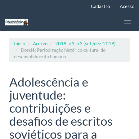
Navegação
Cadastro
Acesso
Principal
Conteúdo
principal
Toggl
Barra
navig
Lateral
Início
Acervo
2019: v.3, n.3 (set./dez. 2019)
Dossiê: Periodização histórico-cultural do
desenvolvimento humano
Adolescência e
juventude:
contribuições e
desafios de escritos
soviéticos para a