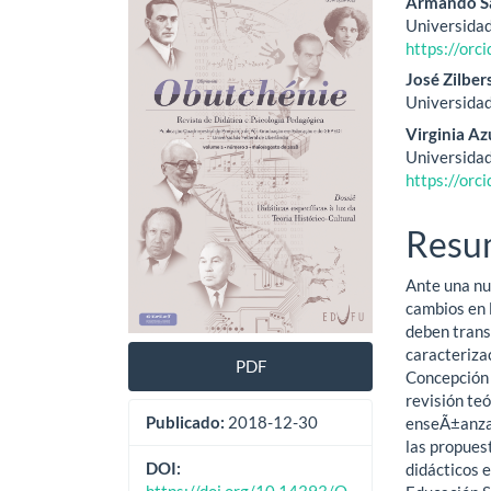
Barra
Cont
Armando S
Universidad
lateral
do
https://or
de
artig
José Zilber
Universida
artigos
princ
Virginia Az
Universidad
https://or
Resu
Ante una nu
cambios en 
deben transf
caracteriza
PDF
Concepción 
revisión te
Publicado:
2018-12-30
enseÃ±anza-
las propues
DOI:
didácticos e