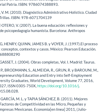
orial Patria. ISBN: 9786074388893.
. M. (2010). Diagnóstico Administrativo Holístico. Ciudad
 Trillas. ISBN: 978-6071704139
TERO, V. (2007). La buena educación: reflexiones y
de psicopedagogía humanista. Barcelona: Anthropos
 HENRY, QUINN, JAMES B. y VOYER, J. (1997).El proceso
: conceptos, contextos y casos. México: Pearson Educación.
9688808290
SSET, J. (2004). Obras completas, Vol. I. Madrid: Taurus.
., BRODMANN, S., ALMEIDA, R., GRUN, R. y BAROUNI, M.,
epreneurship Education and Entry into Self-Employment
ersity Graduates, World Development, Volume 77, 2016,
327, ISSN 0305-750X,
https://doi.org/10.1016/j
.
015.08.028.
ARCÍA, M. L. y TAPIA SÁNCHEZ, B. (2011). Mejores
 Factores de Competitividad en las Micro, Pequeñas y
presas Mexicanas. Economía[en línea] 2011, (Julio-