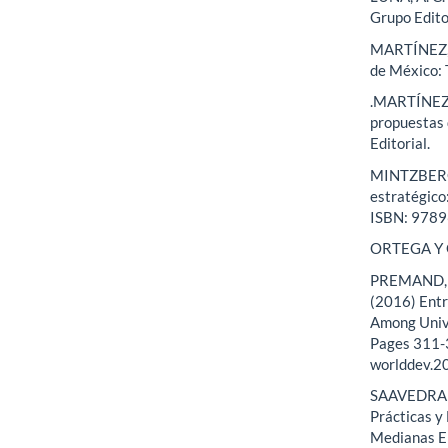
Grupo Edit
MARTÍNEZ, V
de México:
.MARTÍNEZ-O
propuestas 
Editorial.
MINTZBERG,
estratégico
ISBN: 978
ORTEGA Y GA
PREMAND, P
(2016) Entr
Among Univ
Pages 311-
worlddev.2
SAAVEDRA G
Prácticas y
Medianas Em