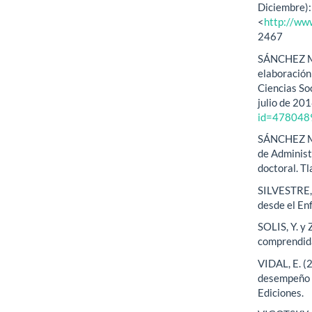
Diciembre):
<
http://ww
2467
SÁNCHEZ MAC
elaboración
Ciencias So
julio de 20
id=478048
SÁNCHEZ MAC
de Administ
doctoral. T
SILVESTRE, 
desde el En
SOLIS, Y. y
comprendida
VIDAL, E. (
desempeño e
Ediciones.