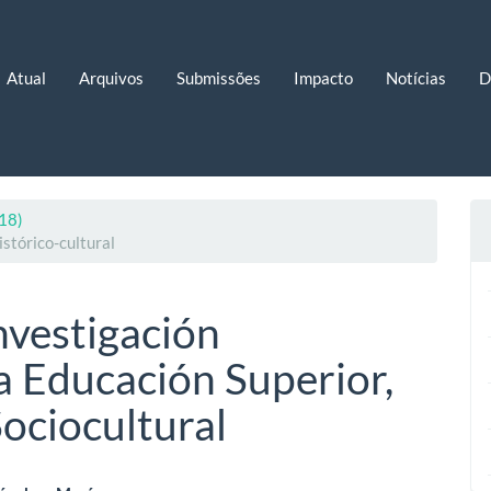
Atual
Arquivos
Submissões
Impacto
Notícias
D
018)
istórico-cultural
Investigación
a Educación Superior,
ociocultural