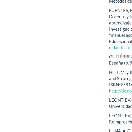
Métodos de 
FUENTES, M.
Docente y l
aprendizaje
Investigaci
"manuel asc
Educacional
didactica-e
GUTIÉRREZ, 
España (p. 
HITT, M. y 
and Strateg
ISBN:9781
http://dx.
LEONTIEV, A
Universidad
LEONTIEV, A
Reimpresión
LUNA, A. C.