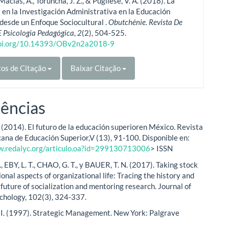
acías, A., Toruncha, J. Z., & Pugliese, V. A. (2018). La
 en la Investigación Administrativa en la Educación
 desde un Enfoque Sociocultural .
Obutchénie. Revista De
E Psicologia Pedagógica
,
2
(2), 504-525.
doi.org/10.14393/OBv2n2a2018-9
os de Citação
Baixar Citação
ências
(2014). El futuro de la educación superioren México. Revista
ana de Educación Superior,V (13), 91-100. Disponible en:
w.redalyc.org/articulo.oa?id=299130713006
> ISSN
, EBY, L. T., CHAO, G. T., y BAUER, T. N. (2017). Taking stock
ional aspects of organizational life: Tracing the history and
future of socialization and mentoring research. Journal of
chology, 102(3), 324-337.
I. (1997). Strategic Management. New York: Palgrave