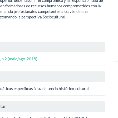
uperior, deben asumir el compromiso y la responsabilidad de
 en formadores de recursos humanos comprometidos con la
ormando profesionales competentes a través de una
etomando la perspectiva Sociocultural.
lhes
, n.2 (maio/ago. 2018)
o
dáticas específicas à luz da teoria histórico-cultural
tar