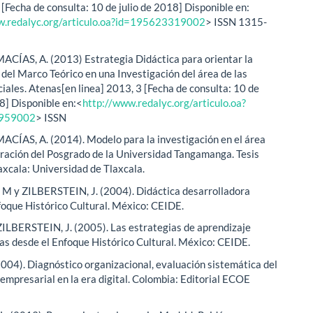
 [Fecha de consulta: 10 de julio de 2018] Disponible en:
w.redalyc.org/articulo.oa?id=195623319002
> ISSN 1315-
ÍAS, A. (2013) Estrategia Didáctica para orientar la
 del Marco Teórico en una Investigación del área de las
ciales. Atenas[en linea] 2013, 3 [Fecha de consulta: 10 de
18] Disponible en:<
http://www.redalyc.org/articulo.oa?
959002
> ISSN
ÍAS, A. (2014). Modelo para la investigación en el área
ración del Posgrado de la Universidad Tangamanga. Tesis
laxcala: Universidad de Tlaxcala.
M y ZILBERSTEIN, J. (2004). Didáctica desarrolladora
foque Histórico Cultural. México: CEIDE.
 ZILBERSTEIN, J. (2005). Las estrategias de aprendizaje
s desde el Enfoque Histórico Cultural. México: CEIDE.
2004). Diagnóstico organizacional, evaluación sistemática del
mpresarial en la era digital. Colombia: Editorial ECOE