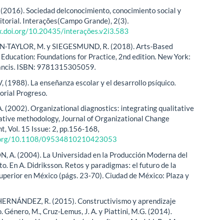
 (2016). Sociedad delconocimiento, conocimiento social y
ritorial. Interações(Campo Grande), 2(3).
dx.doi.org/10.20435/interações.v2i3.583
TAYLOR, M. y SIEGESMUND, R. (2018). Arts-Based
 Education: Foundations for Practice, 2nd edition. New York:
rancis. ISBN: 9781315305059.
 (1988). La enseñanza escolar y el desarrollo psíquico.
orial Progreso.
A. (2002). Organizational diagnostics: integrating qualitative
ative methodology, Journal of Organizational Change
 Vol. 15 Issue: 2, pp.156-168,
i.org/10.1108/09534810210423053
 A. (2004). La Universidad en la Producción Moderna del
o. En A. Didriksson. Retos y paradigmas: el futuro de la
uperior en México (págs. 23-70). Ciudad de México: Plaza y
 HERNÁNDEZ, R. (2015). Constructivismo y aprendizaje
o. Género, M., Cruz-Lemus, J. A. y Piattini, M.G. (2014).