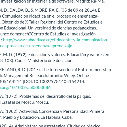
investigación en ingeniería de software. Madrid: Ra-Ma.
 D., DALDA, B., & MOREIRA, E. (05 de 09 de 2014). El
a Comunicación didáctica en el proceso de enseñanza-
. Obtenido de X Taller Regional del Centro de Estudios e
ón Educacional. Universidad de ciencias pedagogicas.
unce domenech."Centro de Estudios e Investigación
.:
http://www.cubaeduca.cu/el-docente-y-la-comunicacion-
n-el-proceso-de-ensenanza-aprendizaje
M. D. (1992). Educación y valores. Educación y valores en
98-103). Cádiz: Ministerio de Educación.
IRELAND, R. D. (2017). The Intersection of Entrepreneurship
ic Management Research.Toronto: Wiley. Online
405164214 |DOI:10.1002/9781405164214.
doi.org/10.1037/apl0000086
. (1972). Problemas del desarrollo del la psiquis.
 Estatal de Moscú. Moscú.
. (1982). Actividad, Conciencia y Personalidad. Primera
. Pueblo y Educación. La Habana. Cuba.
 (2014). Administración estratégica. Ciudad de México: