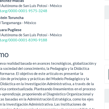
eúdo
ánchez-Macías
 Autónoma de San Luis Potosí - México
cid.org/0000-0001-9575-3248
o
stein Toruncha
d Tangamanga - México
ipal
uara Pugliese
 Autónoma de San Luis Potosí - México
cid.org/0000-0001-8390-9188
mo
eva realidad basada en avances tecnológicos, globalización y
E
la sociedad del conocimiento, la Pedagogía y la Didáctica
ormarse. El objetivo de este artículo es presentar la
S
ción de principios y prácticas del Modelo Pedagógico y la
Didáctica en la Investigación Administrativa, a través de la
órica contextualizada. Planteando lineamientos en el proceso
aprendizaje, proponiendo al Diagnóstico Organizacional y
tas basadas en la Administración Estratégica, como los ejes
n la Investigación Administrativa. Las Instituciones de