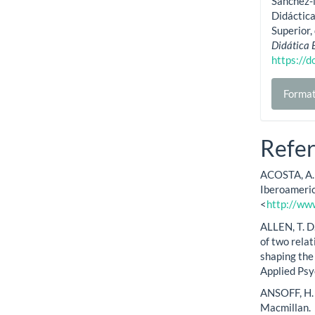
Sánchez-M
Didáctica
Superior,
Didática 
https://
Format
Refer
ACOSTA, A. 
Iberoameric
<
http://ww
ALLEN, T. D.
of two relat
shaping the 
Applied Psy
ANSOFF, H. 
Macmillan.