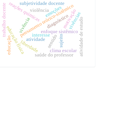
reações químicas
subjetividade docente
pensamento teórico-sistêmico
trabalho docente
emoções
violência
motivação
vivências
diagnóstico
vivência
atividade de estudo
educação física
enfoque sistêmico
interesse
sentido
sujeito
educação
atividade
liberdade
clima escolar
saúde do professor