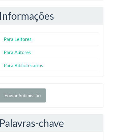
Informações
Para Leitores
Para Autores
Para Bibliotecários
nviar
Enviar Submissão
ubmissão
Palavras-chave