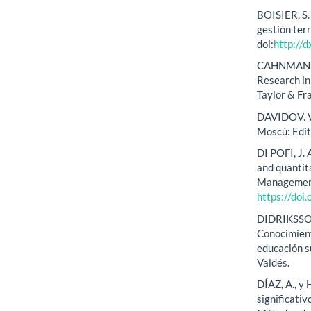
BOISIER, S.
gestión ter
doi:
http://
CAHNMANN-
Research in
Taylor & F
DAVIDOV. V,
Moscú: Edit
DI POFI, J. 
and quantit
Management,
https://do
DIDRIKSSON,
Conocimient
educación s
Valdés.
DÍAZ, A., y
significativ