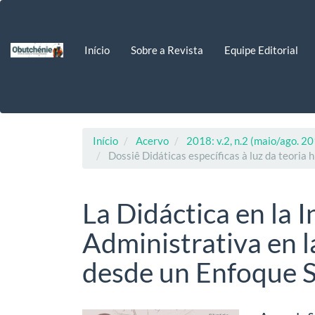
Navegação
Principal
Conteúdo
Início
Sobre a Revista
Equipe Editorial
principal
Barra
Lateral
Início
Acervo
2018: v.2, n.2 (maio/ago. 2
Dossiê Didáticas específicas à luz da teoria h
La Didáctica en la 
Administrativa en l
desde un Enfoque S