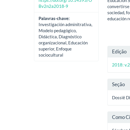
https://doi.org/10.14393/O
Educación S
Bv2n2a2018-9
convertirse
sociedad, f
Palavras-chave:
educación r
Investigación adminitrativa,
Modelo pedagógico,
Didáctica, Diagnóstico
organizacional, Educación
Deta
superior, Enfoque
Edição
sociocultural
do
2018: v.2
artig
Seção
Dossiê Di
Como Ci