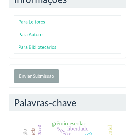
Para Leitores
Para Autores
Para Bibliotecários
Enviar
Enviar Submissão
Submissão
Palavras-chave
grêmio escolar
emoções
interesse
liberdade