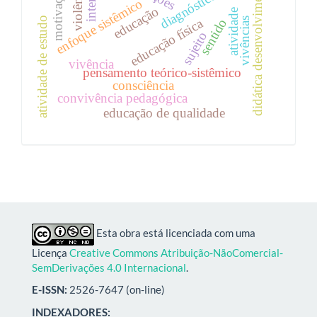
didática desenvolvimental
violência
motivação
diagnóstico
enfoque sistêmico
educação
atividade
atividade de estudo
vivências
educação física
sentido
sujeito
vivência
pensamento teórico-sistêmico
consciência
convivência pedagógica
educação de qualidade
Esta obra está licenciada com uma
Licença
Creative Commons Atribuição-NãoComercial-
SemDerivações 4.0 Internacional
.
E-ISSN:
2526-7647 (on-line)
INDEXADORES: