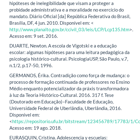
hipóteses de inelegibilidade que visam a proteger a
probidade administrativa e a moralidade no exercício do
mandato. Diário Oficial [da] República Federativa do Brasil,
Brasília, DF, 4 jun. 2010. Disponível em: <
http://www.planalto.gov.br/ccivil_03/leis/LCP/Lcp135.htm
>.
Acesso em: 9 set. 2016.
DUARTE, Newton. A escola de Vigotski e a educação
escolar: algumas hipóteses para uma leitura pedagógica da
psicologia histórico-cultural. PsicologiaUSP, São Paulo, v.7,
n.1/2, p.17-50, 1996.
GERMANOS, Érika. Contradição como força de mudança: o
processo de formação continuada de professores no Ensino
Médio enquanto potencializador da práxis transformadora
à luz da Teoria Histórico-Cultural. 2016. 317 f. Tese
(Doutorado em Educação)–Faculdade de Educação,
Universidade Federal de Uberlândia, Uberlândia, 2016.
Disponível em:
<
https://repositorio.ufu.br/bitstream/123456789/17783/1/C
Acesso em: 19 ago. 2018.
EURASQUIN, Cristina. Adolescencia y escuelas: