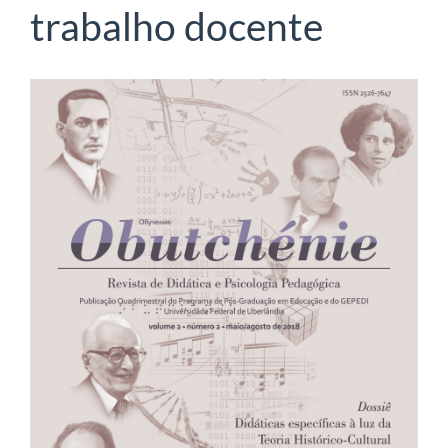
trabalho docente
Barra
lateral
de
artigos