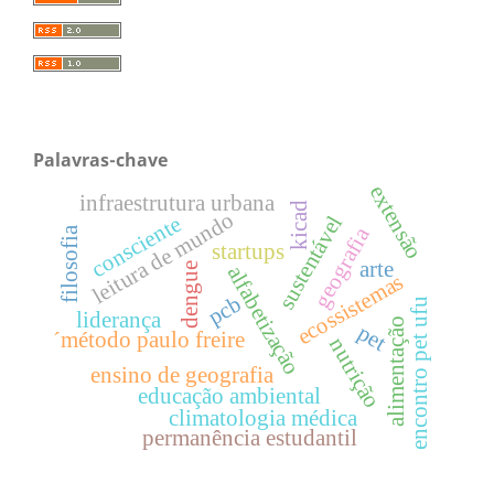
Palavras-chave
extensão
infraestrutura urbana
kicad
leitura de mundo
sustentável
consciente
geografia
filosofia
startups
arte
dengue
alfabetização
ecossistemas
pcb
encontro pet ufu
liderança
alimentação
pet
´método paulo freire
nutrição
ensino de geografia
educação ambiental
climatologia médica
permanência estudantil