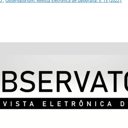
MO
,
Observatorium: Revista Eletrônica de Geografia: v. 13 (2022):