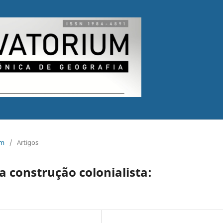
um
/
Artigos
 construção colonialista: