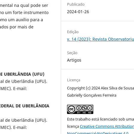
Publicado
mental na qual pode ser
2024-01-26
omo um forte instrumento
omo um auxílio para a
ados por mais de
Edição
v. 14 (2023): Revista Observator
Seção
Artigos
 DE UBERLÂNDIA (UFU)
Licença
l de Uberlândia (UFU).
Copyright (c) 2024 Alex Silva de Sousa
MEC). E-mail:
Gabrielly Gonçalves Ferreira
 FEDERAL DE UBERLÂNDIA
Este trabalho está licenciado sob um
l de Uberlândia (UFU).
licença
Creative Commons Attribution
MEC). E-mail:
NonCommercial-NoDerivatives 4.0