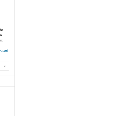
ão
da
m:
atori