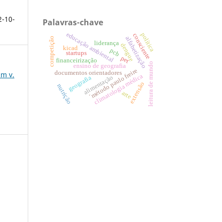
2-10-
Palavras-chave
educação ambiental
política
consciente
alfabetização
competição
liderança
dengue
kicad
pcb
startups
pet
financeirização
leitura de mundo
ensino de geografia
´método paulo freire
documentos orientadores
um v.
climatologia médica
alimentação
geografia
extensão
nutrição
arte
a