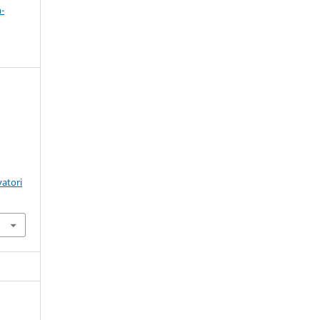
-
atori